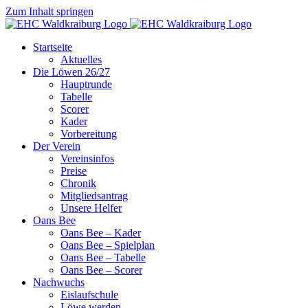
Zum Inhalt springen
Startseite
Aktuelles
Die Löwen 26/27
Hauptrunde
Tabelle
Scorer
Kader
Vorbereitung
Der Verein
Vereinsinfos
Preise
Chronik
Mitgliedsantrag
Unsere Helfer
Oans Bee
Oans Bee – Kader
Oans Bee – Spielplan
Oans Bee – Tabelle
Oans Bee – Scorer
Nachwuchs
Eislaufschule
Löwe werden