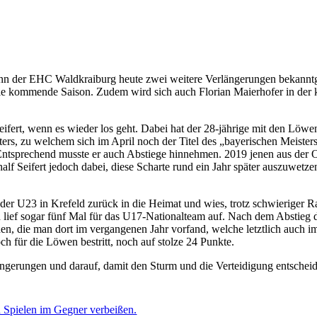
nn der EHC Waldkraiburg heute zwei weitere Verlängerungen bekanntgebe
r die kommende Saison. Zudem wird sich auch Florian Maierhofer in de
eifert, wenn es wieder los geht. Dabei hat der 28-jährige mit den Löw
sters, zu welchem sich im April noch der Titel des „bayerischen Meister
. Entsprechend musste er auch Abstiege hinnehmen. 2019 jenen aus der 
 half Seifert jedoch dabei, diese Scharte rund ein Jahr später auszuw
der U23 in Krefeld zurück in die Heimat und wies, trotz schwieriger 
nd lief sogar fünf Mal für das U17-Nationalteam auf. Nach dem Abstie
die man dort im vergangenen Jahr vorfand, welche letztlich auch im Ab
ch für die Löwen bestritt, noch auf stolze 24 Punkte.
ngerungen und darauf, damit den Sturm und die Verteidigung entscheide