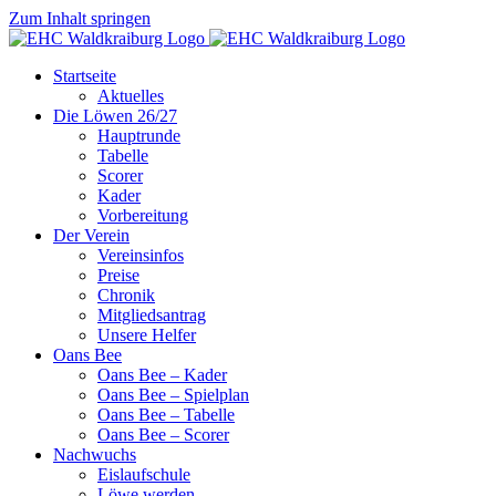
Zum Inhalt springen
Startseite
Aktuelles
Die Löwen 26/27
Hauptrunde
Tabelle
Scorer
Kader
Vorbereitung
Der Verein
Vereinsinfos
Preise
Chronik
Mitgliedsantrag
Unsere Helfer
Oans Bee
Oans Bee – Kader
Oans Bee – Spielplan
Oans Bee – Tabelle
Oans Bee – Scorer
Nachwuchs
Eislaufschule
Löwe werden