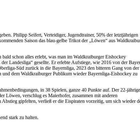
n. Philipp Seifert, Verteidiger, Jugendtrainer, 50% der letztjährigen
r kommenden Saison das blau-gelbe Trikot der „Löwen“ aus Waldkraibu
en bald schon alles erlebt, was man im Waldkraiburger Eishockey
s der Landesliga“ gesellte. Er erlebte Aufstiege, wie 2016 von der Baye
Oberliga-Süd zurück in die Bayernliga, 2023 den bitteren Gang von der
etzen und dem Waldkraiburger Publikum wieder Bayernliga-Eishockey zu
Rahmenbedingungen, in 38 Spielen, ganze 40 Punkte auf. Der 22-jährig
g der Löwen, verschlug es Maierhofer, zusammen mit anderen
stieg gipfelten, verließ er die Eispiraten vorzeitig, um sich wieder 
nd stark zu halten.