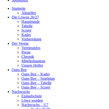
Sponsoren
Startseite
Aktuelles
Die Löwen 26/27
Hauptrunde
Tabelle
Scorer
Kader
Vorbereitung
Der Verein
Vereinsinfos
Preise
Chronik
Mitgliedsantrag
Unsere Helfer
Oans Bee
Oans Bee – Kader
Oans Bee – Spielplan
Oans Bee – Tabelle
Oans Bee – Scorer
Nachwuchs
Eislaufschule
Löwe werden
Nachwuchs – U7