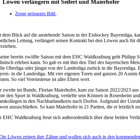
Löwen verlängern mit Seifert und Maierhofer
Zeige grösseres Bild
t dem Blick auf die anstehende Saison in der Eishockey Bayernliga, ka
ortlichen Leitung, verlängert seinen Kontrakt bei den Löwen auch fü
erziehen.
 seine bereits zwölfte Saison mit dem EHC Waldkraiburg geht Philipp S
alistisch erleben kann. So gab es mit ihm den Titel des bayerischen Mei
 die Oberliga oder jüngst von der Landesliga zurück in die Bayernliga
yern- in die Landesliga. Mit vier eigenen Toren und ganzen 20 Assists
nen. So viel Vereinstreue ist aller Ehren wert.
r zweite im Bunde, Florian Maierhofer, kam zur Saison 2022/2023 aus 
rnte den Sport in Waldkraiburg, vertiefte sein Können in Rosenheim u
amkollegen in den Nachbarlandkreis nach Dorfen. Aufgrund der Unruhen, 
wen anzuschließen. So kam Maierhofer in 21 Partien, die er letztlich no
r EHC Waldkraiburg freut sich außerordentlich über diese beiden Verlä