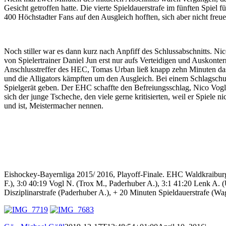
Gesicht getroffen hatte. Die vierte Spieldauerstrafe im fünften Spie
400 Höchstadter Fans auf den Ausgleich hofften, sich aber nicht freu
Noch stiller war es dann kurz nach Anpfiff des Schlussabschnitts. Nic
von Spielertrainer Daniel Jun erst nur aufs Verteidigen und Auskonter
Anschlusstreffer des HEC, Tomas Urban ließ knapp zehn Minuten das 
und die Alligators kämpften um den Ausgleich. Bei einem Schlagschus
Spielgerät geben. Der EHC schaffte den Befreiungsschlag, Nico Vogls
sich der junge Tscheche, den viele gerne kritisierten, weil er Spiele 
und ist, Meistermacher nennen.
Eishockey-Bayernliga 2015/ 2016, Playoff-Finale. EHC Waldkraiburg 
F.), 3:0 40:19 Vogl N. (Trox M., Paderhuber A.), 3:1 41:20 Lenk A. 
Disziplinarstrafe (Paderhuber A.), + 20 Minuten Spieldauerstrafe (Wa