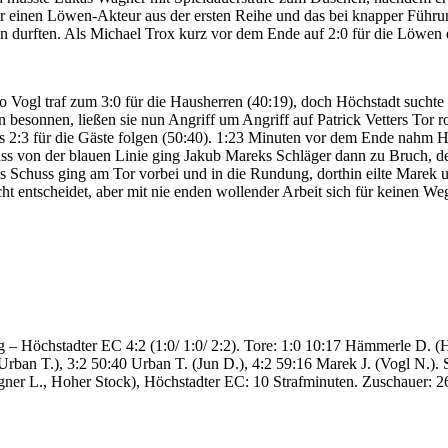
l für einen Löwen-Akteur aus der ersten Reihe und das bei knapper Füh
en durften. Als Michael Trox kurz vor dem Ende auf 2:0 für die Löwen 
o Vogl traf zum 3:0 für die Hausherren (40:19), doch Höchstadt suchte i
n besonnen, ließen sie nun Angriff um Angriff auf Patrick Vetters Tor 
2:3 für die Gäste folgen (50:40). 1:23 Minuten vor dem Ende nahm Hö
s von der blauen Linie ging Jakub Mareks Schläger dann zu Bruch, der 
 Schuss ging am Tor vorbei und in die Rundung, dorthin eilte Marek un
nicht entscheidet, aber mit nie enden wollender Arbeit sich für keinen 
– Höchstadter EC 4:2 (1:0/ 1:0/ 2:2). Tore: 1:0 10:17 Hämmerle D. (H
(Urban T.), 3:2 50:40 Urban T. (Jun D.), 4:2 59:16 Marek J. (Vogl N.)
gner L., Hoher Stock), Höchstadter EC: 10 Strafminuten. Zuschauer: 26