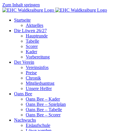
Zum Inhalt springen
Startseite
Aktuelles
Die Löwen 26/27
Hauptrunde
Tabelle
Scorer
Kader
Vorbereitung
Der Verein
Vereinsinfos
Preise
Chronik
Mitgliedsantrag
Unsere Helfer
Oans Bee
Oans Bee – Kader
Oans Bee – Spielplan
Oans Bee – Tabelle
Oans Bee – Scorer
Nachwuchs
Eislaufschule
Löwe werden