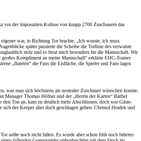
sz vor der imposanten Kulisse von knapp 2700 Zuschauern das
eigener war, in Richtung Tor brachte. „Ich wusste, ich muss
ugenblicke später passierte die Scheibe die Torlinie des verwaiste
glaublich stolz und es freut mich besonders für die Mannschaft. Wir
. Ganz großes Kompliment an meine Mannschaft“ erklärte EHC-Trainer
ne „fluteten“ die Fans die Eisfläche, die Spieler und Fans lagen
ten, was man sich höchstens als neutraler Zuschauer wünschen konnte.
n laut Manager Thomas Höfner und der „Herrin der Karten“ Bärbel
r den Ton an, kam zu deutlich mehr Abschlüssen, doch war Gäste-
te sich der Keeper aber doch geschlagen geben: Christof Hradek und
or sollte noch nicht fallen. Es wurde aber schon früh noch bitterer:
einen fallenden Gegenspieler unbeabsichtigt mit dem Stock im