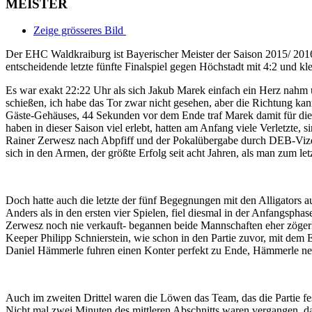
MEISTER
Zeige grösseres Bild
Der EHC Waldkraiburg ist Bayerischer Meister der Saison 2015/ 20
entscheidende letzte fünfte Finalspiel gegen Höchstadt mit 4:2 und kl
Es war exakt 22:22 Uhr als sich Jakub Marek einfach ein Herz nahm u
schießen, ich habe das Tor zwar nicht gesehen, aber die Richtung kann
Gäste-Gehäuses, 44 Sekunden vor dem Ende traf Marek damit für die L
haben in dieser Saison viel erlebt, hatten am Anfang viele Verletzte,
Rainer Zerwesz nach Abpfiff und der Pokalübergabe durch DEB-Vizeprä
sich in den Armen, der größte Erfolg seit acht Jahren, als man zum letz
Doch hatte auch die letzte der fünf Begegnungen mit den Alligators 
Anders als in den ersten vier Spielen, fiel diesmal in der Anfangsph
Zerwesz noch nie verkauft- begannen beide Mannschaften eher zöger
Keeper Philipp Schnierstein, wie schon in den Partie zuvor, mit dem
Daniel Hämmerle fuhren einen Konter perfekt zu Ende, Hämmerle netzt
Auch im zweiten Drittel waren die Löwen das Team, das die Partie fest
Nicht mal zwei Minuten des mittleren Abschnitts waren vergangen, d