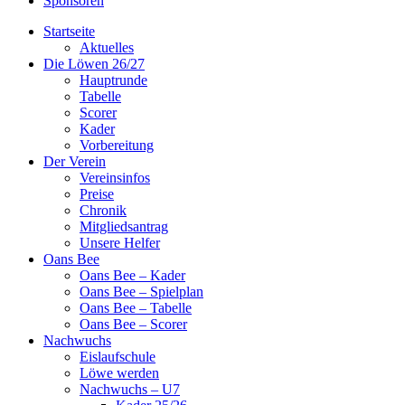
Sponsoren
Startseite
Aktuelles
Die Löwen 26/27
Hauptrunde
Tabelle
Scorer
Kader
Vorbereitung
Der Verein
Vereinsinfos
Preise
Chronik
Mitgliedsantrag
Unsere Helfer
Oans Bee
Oans Bee – Kader
Oans Bee – Spielplan
Oans Bee – Tabelle
Oans Bee – Scorer
Nachwuchs
Eislaufschule
Löwe werden
Nachwuchs – U7