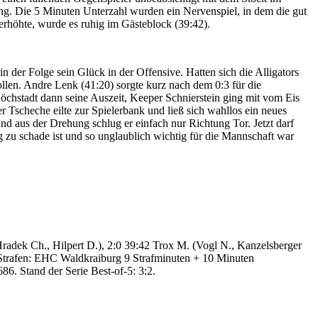
rung. Die 5 Minuten Unterzahl wurden ein Nervenspiel, in dem die gut
erhöhte, wurde es ruhig im Gästeblock (39:42).
n der Folge sein Glück in der Offensive. Hatten sich die Alligators
rollen. Andre Lenk (41:20) sorgte kurz nach dem 0:3 für die
chstadt dann seine Auszeit, Keeper Schnierstein ging mit vom Eis
Tscheche eilte zur Spielerbank und ließ sich wahllos ein neues
d aus der Drehung schlug er einfach nur Richtung Tor. Jetzt darf
Weg zu schade ist und so unglaublich wichtig für die Mannschaft war
radek Ch., Hilpert D.), 2:0 39:42 Trox M. (Vogl N., Kanzelsberger
. Strafen: EHC Waldkraiburg 9 Strafminuten + 10 Minuten
86. Stand der Serie Best-of-5: 3:2.