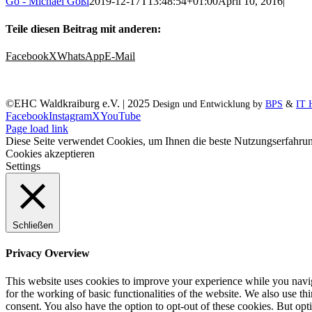
Gö - Michael Gößl
2019-12-17T13:48:54+01:00
April 10, 2016
|
Teile diesen Beitrag mit anderen:
Facebook
X
WhatsApp
E-Mail
©EHC Waldkraiburg e.V. | 2025
Design und Entwicklung by
BPS
&
IT 
Facebook
Instagram
X
YouTube
Page load link
Diese Seite verwendet Cookies, um Ihnen die beste Nutzungserfahrun
Cookies akzeptieren
Settings
Schließen
Privacy Overview
This website uses cookies to improve your experience while you naviga
for the working of basic functionalities of the website. We also use t
consent. You also have the option to opt-out of these cookies. But op