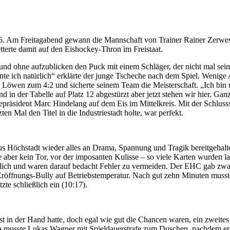
16. Am Freitagabend gewann die Mannschaft von Trainer Rainer Zerwe
etterte damit auf den Eishockey-Thron im Freistaat.
nd ohne aufzublicken den Puck mit einem Schläger, der nicht mal sein 
te ich natürlich“ erklärte der junge Tscheche nach dem Spiel. Wenige A
öwen zum 4:2 und sicherte seinem Team die Meisterschaft. „Ich bin un
 sind in der Tabelle auf Platz 12 abgestürzt aber jetzt stehen wir hier
sident Marc Hindelang auf dem Eis im Mittelkreis. Mit der Schlusssire
ten Mal den Titel in die Industriestadt holte, war perfekt.
aus Höchstadt wieder alles an Drama, Spannung und Tragik bereitgehal
ase aber kein Tor, vor der imposanten Kulisse – so viele Karten wurde
lich und waren darauf bedacht Fehler zu vermeiden. Der EHC gab zwa
 Eröffnungs-Bully auf Betriebstemperatur. Nach gut zehn Minuten muss
e schließlich ein (10:17).
 in der Hand hatte, doch egal wie gut die Chancen waren, ein zweites T
a musste Lukas Wagner mit Spieldauerstrafe zum Duschen, nachdem er 