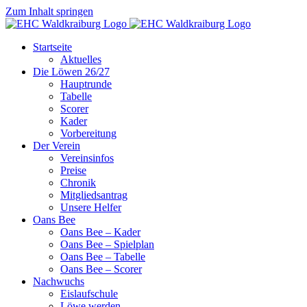
Zum Inhalt springen
Startseite
Aktuelles
Die Löwen 26/27
Hauptrunde
Tabelle
Scorer
Kader
Vorbereitung
Der Verein
Vereinsinfos
Preise
Chronik
Mitgliedsantrag
Unsere Helfer
Oans Bee
Oans Bee – Kader
Oans Bee – Spielplan
Oans Bee – Tabelle
Oans Bee – Scorer
Nachwuchs
Eislaufschule
Löwe werden