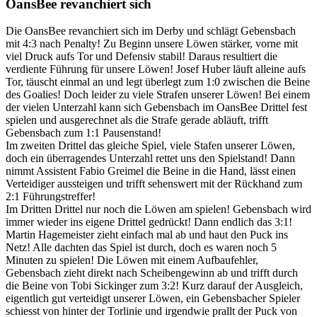
OansBee revanchiert sich
Die OansBee revanchiert sich im Derby und schlägt Gebensbach
mit 4:3 nach Penalty! Zu Beginn unsere Löwen stärker, vorne mit
viel Druck aufs Tor und Defensiv stabil! Daraus resultiert die
verdiente Führung für unsere Löwen! Josef Huber läuft alleine aufs
Tor, täuscht einmal an und legt überlegt zum 1:0 zwischen die Beine
des Goalies! Doch leider zu viele Strafen unserer Löwen! Bei einem
der vielen Unterzahl kann sich Gebensbach im OansBee Drittel fest
spielen und ausgerechnet als die Strafe gerade abläuft, trifft
Gebensbach zum 1:1 Pausenstand!
Im zweiten Drittel das gleiche Spiel, viele Stafen unserer Löwen,
doch ein überragendes Unterzahl rettet uns den Spielstand! Dann
nimmt Assistent Fabio Greimel die Beine in die Hand, lässt einen
Verteidiger aussteigen und trifft sehenswert mit der Rückhand zum
2:1 Führungstreffer!
Im Dritten Drittel nur noch die Löwen am spielen! Gebensbach wird
immer wieder ins eigene Drittel gedrückt! Dann endlich das 3:1!
Martin Hagemeister zieht einfach mal ab und haut den Puck ins
Netz! Alle dachten das Spiel ist durch, doch es waren noch 5
Minuten zu spielen! Die Löwen mit einem Aufbaufehler,
Gebensbach zieht direkt nach Scheibengewinn ab und trifft durch
die Beine von Tobi Sickinger zum 3:2! Kurz darauf der Ausgleich,
eigentlich gut verteidigt unserer Löwen, ein Gebensbacher Spieler
schiesst von hinter der Torlinie und irgendwie prallt der Puck von