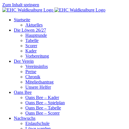
Zum Inhalt springen
Startseite
Aktuelles
Die Löwen 26/27
Hauptrunde
Tabelle
Scorer
Kader
Vorbereitung
Der Verein
Vereinsinfos
Preise
Chronik
Mitgliedsantrag
Unsere Helfer
Oans Bee
Oans Bee – Kader
Oans Bee – Spielplan
Oans Bee – Tabelle
Oans Bee – Scorer
Nachwuchs
Eislaufschule
Löwe werden