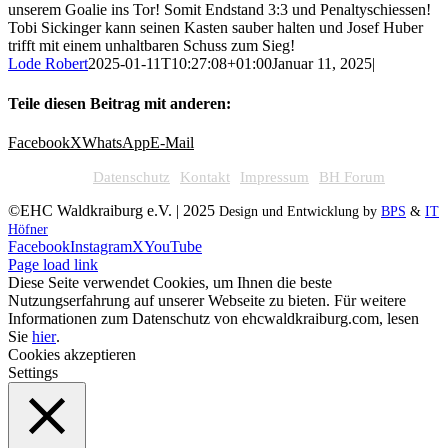
unserem Goalie ins Tor! Somit Endstand 3:3 und Penaltyschiessen!
Tobi Sickinger kann seinen Kasten sauber halten und Josef Huber
trifft mit einem unhaltbaren Schuss zum Sieg!
Lode Robert
2025-01-11T10:27:08+01:00
Januar 11, 2025
|
Teile diesen Beitrag mit anderen:
Facebook
X
WhatsApp
E-Mail
Datenschutz
Kontakt
Impressum
BH Forum
©EHC Waldkraiburg e.V. | 2025
Design und Entwicklung by
BPS
&
IT
Höfner
Facebook
Instagram
X
YouTube
Page load link
Diese Seite verwendet Cookies, um Ihnen die beste
Nutzungserfahrung auf unserer Webseite zu bieten. Für weitere
Informationen zum Datenschutz von ehcwaldkraiburg.com, lesen
Sie
hier
.
Cookies akzeptieren
Settings