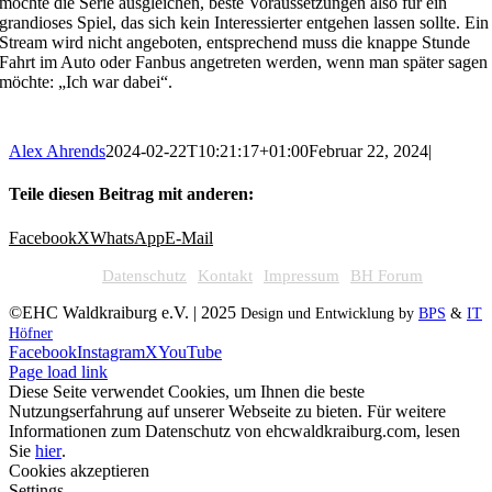
möchte die Serie ausgleichen, beste Voraussetzungen also für ein
grandioses Spiel, das sich kein Interessierter entgehen lassen sollte. Ein
Stream wird nicht angeboten, entsprechend muss die knappe Stunde
Fahrt im Auto oder Fanbus angetreten werden, wenn man später sagen
möchte: „Ich war dabei“.
Alex Ahrends
2024-02-22T10:21:17+01:00
Februar 22, 2024
|
Teile diesen Beitrag mit anderen:
Facebook
X
WhatsApp
E-Mail
Datenschutz
Kontakt
Impressum
BH Forum
©EHC Waldkraiburg e.V. | 2025
Design und Entwicklung by
BPS
&
IT
Höfner
Facebook
Instagram
X
YouTube
Page load link
Diese Seite verwendet Cookies, um Ihnen die beste
Nutzungserfahrung auf unserer Webseite zu bieten. Für weitere
Informationen zum Datenschutz von ehcwaldkraiburg.com, lesen
Sie
hier
.
Cookies akzeptieren
Settings