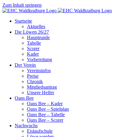
Zum Inhalt springen
Startseite
Aktuelles
Die Löwen 26/27
Hauptrunde
Tabelle
Scorer
Kader
Vorbereitung
Der Verein
Vereinsinfos
Preise
Chronik
Mitgliedsantrag
Unsere Helfer
Oans Bee
Oans Bee – Kader
Oans Bee – Spielplan
Oans Bee – Tabelle
Oans Bee – Scorer
Nachwuchs
Eislaufschule
Löwe werden