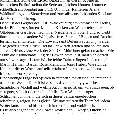
Achtelfinals. Sollte der ERSC Ottobrunn an diesem Abend im
heimischen Freiluftstadion die Serie ausgleichen können, kommt es
schließlich am Sonntag um 17:15 Uhr in der Raiffeisen-Arena
Waldkraiburg zum Showdown und zum allesentscheidenden Spiel um
den Viertelfinaleinzug.
Dabei ist der Gegner des EHC Waldkraiburg am kommenden Freitag
in der Pflicht zu stürmen. Mit dem Rücken zur Wand stehen die
Ottobrunner Gastgeber nach ihrer Niederlage in Spiel 1 und so bleibt
ihnen kaum eine andere Wahl, als dieses Spiel auf Biegen und Brechen
für sich zu entscheiden. Die Löwen, samt Defensivabteilung, werden
also gehörig unter Druck und ins Schwitzen geraten und sollten sich
auf ein Offensivfeuerwerk der Süd-Ost-Münchner gefasst machen. Wi
es um die Krankenabteilung der Löwen bestellt ist, lässt sich derzeit
nur schwer sagen. Letzte Woche fehlte Trainer Jürgen Lederer noch
Martin Herman, Bastian Rosenkranz und Josef Huber. Wie sich der
Kader in dieser Woche aufstellt, erfahren Interessierte wohl erst
frühestens vor Spielbeginn.
Eine wichtige Frage bei Spielen in offenen Stadien ist auch immer die
nach dem Wetter. Derzeit ist es stark davon abhängig welches
Smartphone-Modell und welche App man nutzt, um vorauszusagen, o
es regnet, schneit oder trocken bleibt. Den Waldkraiburger
Schlachtenbummlern, die sich in dieser Saison ungebrochen
reisefreudig zeigen, ist es gleich. Sie unterstützen ihr Team bei jedem
Wetter lautstark und bisher auch immer fair und vorbildlich.
Es ist also angerichtet, die Löwen wollen den „Sweep“, Ottobrunn