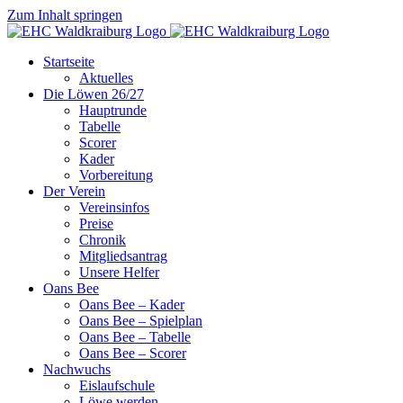
Zum Inhalt springen
Startseite
Aktuelles
Die Löwen 26/27
Hauptrunde
Tabelle
Scorer
Kader
Vorbereitung
Der Verein
Vereinsinfos
Preise
Chronik
Mitgliedsantrag
Unsere Helfer
Oans Bee
Oans Bee – Kader
Oans Bee – Spielplan
Oans Bee – Tabelle
Oans Bee – Scorer
Nachwuchs
Eislaufschule
Löwe werden