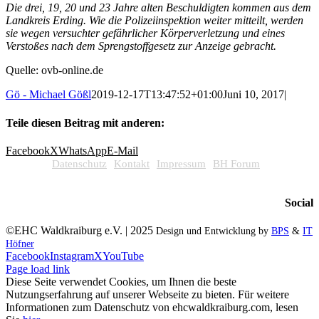
Die drei, 19, 20 und 23 Jahre alten Beschuldigten kommen aus dem
Landkreis Erding. Wie die Polizeiinspektion weiter mitteilt, werden
sie wegen versuchter gefährlicher Körperverletzung und eines
Verstoßes nach dem Sprengstoffgesetz zur Anzeige gebracht.
Quelle: ovb-online.de
Gö - Michael Gößl
2019-12-17T13:47:52+01:00
Juni 10, 2017
|
Teile diesen Beitrag mit anderen:
Facebook
X
WhatsApp
E-Mail
Datenschutz
Kontakt
Impressum
BH Forum
Social
©EHC Waldkraiburg e.V. | 2025
Design und Entwicklung by
BPS
&
IT
Höfner
Facebook
Instagram
X
YouTube
Page load link
Diese Seite verwendet Cookies, um Ihnen die beste
Nutzungserfahrung auf unserer Webseite zu bieten. Für weitere
Informationen zum Datenschutz von ehcwaldkraiburg.com, lesen