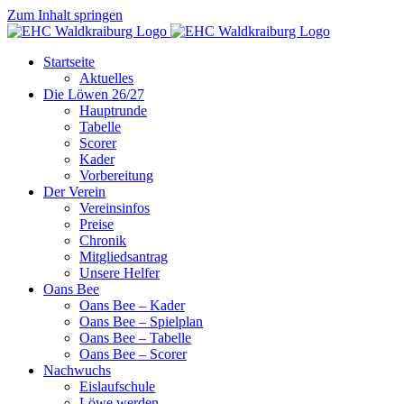
Zum Inhalt springen
Startseite
Aktuelles
Die Löwen 26/27
Hauptrunde
Tabelle
Scorer
Kader
Vorbereitung
Der Verein
Vereinsinfos
Preise
Chronik
Mitgliedsantrag
Unsere Helfer
Oans Bee
Oans Bee – Kader
Oans Bee – Spielplan
Oans Bee – Tabelle
Oans Bee – Scorer
Nachwuchs
Eislaufschule
Löwe werden