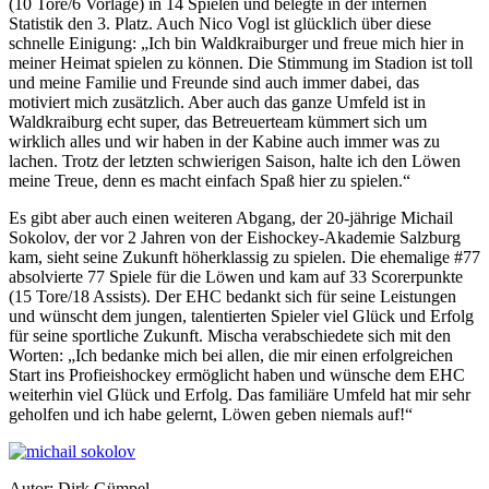
(10 Tore/6 Vorlage) in 14 Spielen und belegte in der internen
Statistik den 3. Platz. Auch Nico Vogl ist glücklich über diese
schnelle Einigung: „Ich bin Waldkraiburger und freue mich hier in
meiner Heimat spielen zu können. Die Stimmung im Stadion ist toll
und meine Familie und Freunde sind auch immer dabei, das
motiviert mich zusätzlich. Aber auch das ganze Umfeld ist in
Waldkraiburg echt super, das Betreuerteam kümmert sich um
wirklich alles und wir haben in der Kabine auch immer was zu
lachen. Trotz der letzten schwierigen Saison, halte ich den Löwen
meine Treue, denn es macht einfach Spaß hier zu spielen.“
Es gibt aber auch einen weiteren Abgang, der 20-jährige Michail
Sokolov, der vor 2 Jahren von der Eishockey-Akademie Salzburg
kam, sieht seine Zukunft höherklassig zu spielen. Die ehemalige #77
absolvierte 77 Spiele für die Löwen und kam auf 33 Scorerpunkte
(15 Tore/18 Assists). Der EHC bedankt sich für seine Leistungen
und wünscht dem jungen, talentierten Spieler viel Glück und Erfolg
für seine sportliche Zukunft. Mischa verabschiedete sich mit den
Worten: „Ich bedanke mich bei allen, die mir einen erfolgreichen
Start ins Profieishockey ermöglicht haben und wünsche dem EHC
weiterhin viel Glück und Erfolg. Das familiäre Umfeld hat mir sehr
geholfen und ich habe gelernt, Löwen geben niemals auf!“
Autor: Dirk Gümpel