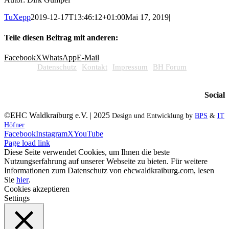
TuXepp
2019-12-17T13:46:12+01:00
Mai 17, 2019
|
Teile diesen Beitrag mit anderen:
Facebook
X
WhatsApp
E-Mail
Datenschutz
Kontakt
Impressum
BH Forum
Social
©EHC Waldkraiburg e.V. | 2025
Design und Entwicklung by
BPS
&
IT
Höfner
Facebook
Instagram
X
YouTube
Page load link
Diese Seite verwendet Cookies, um Ihnen die beste
Nutzungserfahrung auf unserer Webseite zu bieten. Für weitere
Informationen zum Datenschutz von ehcwaldkraiburg.com, lesen
Sie
hier
.
Cookies akzeptieren
Settings