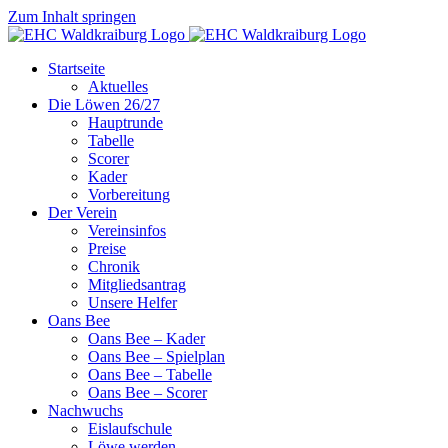
Zum Inhalt springen
Startseite
Aktuelles
Die Löwen 26/27
Hauptrunde
Tabelle
Scorer
Kader
Vorbereitung
Der Verein
Vereinsinfos
Preise
Chronik
Mitgliedsantrag
Unsere Helfer
Oans Bee
Oans Bee – Kader
Oans Bee – Spielplan
Oans Bee – Tabelle
Oans Bee – Scorer
Nachwuchs
Eislaufschule
Löwe werden