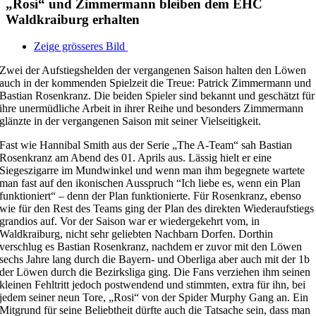
„Rosi“ und Zimmermann bleiben dem EHC
Waldkraiburg erhalten
Zeige grösseres Bild
Zwei der Aufstiegshelden der vergangenen Saison halten den Löwen
auch in der kommenden Spielzeit die Treue: Patrick Zimmermann und
Bastian Rosenkranz. Die beiden Spieler sind bekannt und geschätzt für
ihre unermüdliche Arbeit in ihrer Reihe und besonders Zimmermann
glänzte in der vergangenen Saison mit seiner Vielseitigkeit.
Fast wie Hannibal Smith aus der Serie „The A-Team“ sah Bastian
Rosenkranz am Abend des 01. Aprils aus. Lässig hielt er eine
Siegeszigarre im Mundwinkel und wenn man ihm begegnete wartete
man fast auf den ikonischen Ausspruch “Ich liebe es, wenn ein Plan
funktioniert“ – denn der Plan funktionierte. Für Rosenkranz, ebenso
wie für den Rest des Teams ging der Plan des direkten Wiederaufstiegs
grandios auf. Vor der Saison war er wiedergekehrt vom, in
Waldkraiburg, nicht sehr geliebten Nachbarn Dorfen. Dorthin
verschlug es Bastian Rosenkranz, nachdem er zuvor mit den Löwen
sechs Jahre lang durch die Bayern- und Oberliga aber auch mit der 1b
der Löwen durch die Bezirksliga ging. Die Fans verziehen ihm seinen
kleinen Fehltritt jedoch postwendend und stimmten, extra für ihn, bei
jedem seiner neun Tore, „Rosi“ von der Spider Murphy Gang an. Ein
Mitgrund für seine Beliebtheit dürfte auch die Tatsache sein, dass man