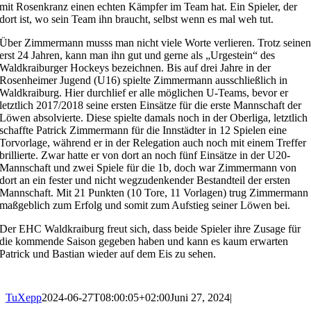
mit Rosenkranz einen echten Kämpfer im Team hat. Ein Spieler, der
dort ist, wo sein Team ihn braucht, selbst wenn es mal weh tut.
Über Zimmermann musss man nicht viele Worte verlieren. Trotz seine
erst 24 Jahren, kann man ihn gut und gerne als „Urgestein“ des
Waldkraiburger Hockeys bezeichnen. Bis auf drei Jahre in der
Rosenheimer Jugend (U16) spielte Zimmermann ausschließlich in
Waldkraiburg. Hier durchlief er alle möglichen U-Teams, bevor er
letztlich 2017/2018 seine ersten Einsätze für die erste Mannschaft der
Löwen absolvierte. Diese spielte damals noch in der Oberliga, letztlich
schaffte Patrick Zimmermann für die Innstädter in 12 Spielen eine
Torvorlage, während er in der Relegation auch noch mit einem Treffer
brillierte. Zwar hatte er von dort an noch fünf Einsätze in der U20-
Mannschaft und zwei Spiele für die 1b, doch war Zimmermann von
dort an ein fester und nicht wegzudenkender Bestandteil der ersten
Mannschaft. Mit 21 Punkten (10 Tore, 11 Vorlagen) trug Zimmermann
maßgeblich zum Erfolg und somit zum Aufstieg seiner Löwen bei.
Der EHC Waldkraiburg freut sich, dass beide Spieler ihre Zusage für
die kommende Saison gegeben haben und kann es kaum erwarten
Patrick und Bastian wieder auf dem Eis zu sehen.
TuXepp
2024-06-27T08:00:05+02:00
Juni 27, 2024
|