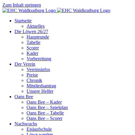
Zum Inhalt springen
Startseite
Aktuelles
Die Löwen 26/27
Hauptrunde
Tabelle
Scorer
Kader
Vorbereitung
Der Verein
Vereinsinfos
Preise
Chronik
Mitgliedsantrag
Unsere Helfer
Oans Bee
Oans Bee – Kader
Oans Bee – Spielplan
Oans Bee – Tabelle
Oans Bee – Scorer
Nachwuchs
Eislaufschule
Löwe werden