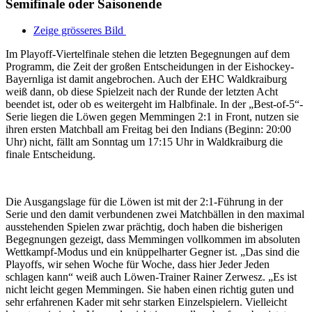
Semifinale oder Saisonende
Zeige grösseres Bild
Im Playoff-Viertelfinale stehen die letzten Begegnungen auf dem
Programm, die Zeit der großen Entscheidungen in der Eishockey-
Bayernliga ist damit angebrochen. Auch der EHC Waldkraiburg
weiß dann, ob diese Spielzeit nach der Runde der letzten Acht
beendet ist, oder ob es weitergeht im Halbfinale. In der „Best-of-5“-
Serie liegen die Löwen gegen Memmingen 2:1 in Front, nutzen sie
ihren ersten Matchball am Freitag bei den Indians (Beginn: 20:00
Uhr) nicht, fällt am Sonntag um 17:15 Uhr in Waldkraiburg die
finale Entscheidung.
Die Ausgangslage für die Löwen ist mit der 2:1-Führung in der
Serie und den damit verbundenen zwei Matchbällen in den maximal
ausstehenden Spielen zwar prächtig, doch haben die bisherigen
Begegnungen gezeigt, dass Memmingen vollkommen im absoluten
Wettkampf-Modus und ein knüppelharter Gegner ist. „Das sind die
Playoffs, wir sehen Woche für Woche, dass hier Jeder Jeden
schlagen kann“ weiß auch Löwen-Trainer Rainer Zerwesz. „Es ist
nicht leicht gegen Memmingen. Sie haben einen richtig guten und
sehr erfahrenen Kader mit sehr starken Einzelspielern. Vielleicht