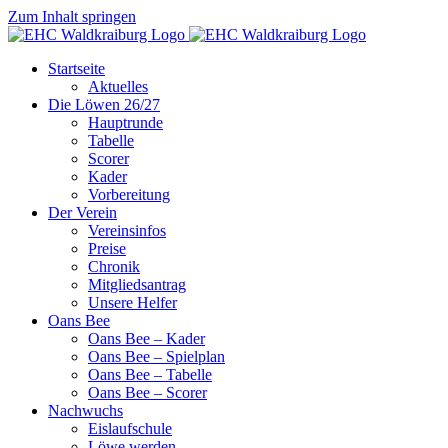
Zum Inhalt springen
Startseite
Aktuelles
Die Löwen 26/27
Hauptrunde
Tabelle
Scorer
Kader
Vorbereitung
Der Verein
Vereinsinfos
Preise
Chronik
Mitgliedsantrag
Unsere Helfer
Oans Bee
Oans Bee – Kader
Oans Bee – Spielplan
Oans Bee – Tabelle
Oans Bee – Scorer
Nachwuchs
Eislaufschule
Löwe werden