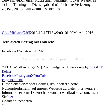
Zerwesz jedoch einen Rückschlag verkraften: Lukas Wagner hat
sich im Training am Dienstagabend nämlich eine Verletzung
zugezogen und fällt ziemlich sicher aus.
Gö - Michael Gößl
2019-12-17T13:49:00+01:00
März 1, 2016
|
Teile diesen Beitrag mit anderen:
Facebook
X
WhatsApp
E-Mail
Datenschutz
Kontakt
Impressum
BH Forum
©EHC Waldkraiburg e.V. | 2025
Design und Entwicklung by
BPS
&
IT
Höfner
Facebook
Instagram
X
YouTube
Page load link
Diese Seite verwendet Cookies, um Ihnen die beste
Nutzungserfahrung auf unserer Webseite zu bieten. Für weitere
Informationen zum Datenschutz von ehcwaldkraiburg.com, lesen
Sie
hier
.
Cookies akzeptieren