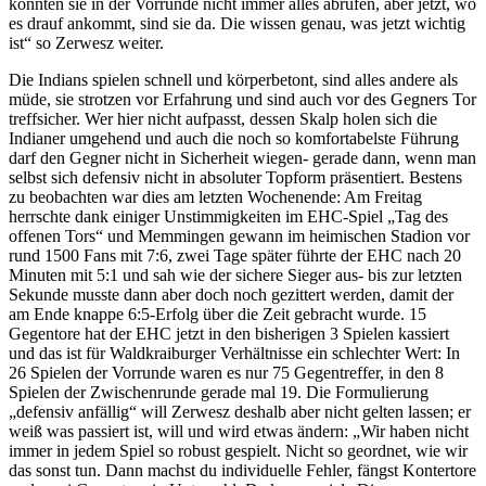
konnten sie in der Vorrunde nicht immer alles abrufen, aber jetzt, wo
es drauf ankommt, sind sie da. Die wissen genau, was jetzt wichtig
ist“ so Zerwesz weiter.
Die Indians spielen schnell und körperbetont, sind alles andere als
müde, sie strotzen vor Erfahrung und sind auch vor des Gegners Tor
treffsicher. Wer hier nicht aufpasst, dessen Skalp holen sich die
Indianer umgehend und auch die noch so komfortabelste Führung
darf den Gegner nicht in Sicherheit wiegen- gerade dann, wenn man
selbst sich defensiv nicht in absoluter Topform präsentiert. Bestens
zu beobachten war dies am letzten Wochenende: Am Freitag
herrschte dank einiger Unstimmigkeiten im EHC-Spiel „Tag des
offenen Tors“ und Memmingen gewann im heimischen Stadion vor
rund 1500 Fans mit 7:6, zwei Tage später führte der EHC nach 20
Minuten mit 5:1 und sah wie der sichere Sieger aus- bis zur letzten
Sekunde musste dann aber doch noch gezittert werden, damit der
am Ende knappe 6:5-Erfolg über die Zeit gebracht wurde. 15
Gegentore hat der EHC jetzt in den bisherigen 3 Spielen kassiert
und das ist für Waldkraiburger Verhältnisse ein schlechter Wert: In
26 Spielen der Vorrunde waren es nur 75 Gegentreffer, in den 8
Spielen der Zwischenrunde gerade mal 19. Die Formulierung
„defensiv anfällig“ will Zerwesz deshalb aber nicht gelten lassen; er
weiß was passiert ist, will und wird etwas ändern: „Wir haben nicht
immer in jedem Spiel so robust gespielt. Nicht so geordnet, wie wir
das sonst tun. Dann machst du individuelle Fehler, fängst Kontertore