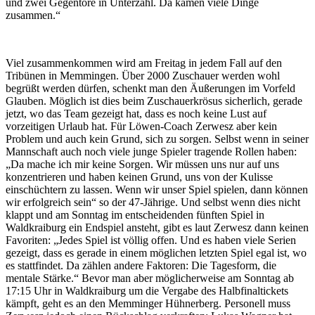
und zwei Gegentore in Unterzahl. Da kamen viele Dinge
zusammen.“
Viel zusammenkommen wird am Freitag in jedem Fall auf den
Tribünen in Memmingen. Über 2000 Zuschauer werden wohl
begrüßt werden dürfen, schenkt man den Äußerungen im Vorfeld
Glauben. Möglich ist dies beim Zuschauerkrösus sicherlich, gerade
jetzt, wo das Team gezeigt hat, dass es noch keine Lust auf
vorzeitigen Urlaub hat. Für Löwen-Coach Zerwesz aber kein
Problem und auch kein Grund, sich zu sorgen. Selbst wenn in seiner
Mannschaft auch noch viele junge Spieler tragende Rollen haben:
„Da mache ich mir keine Sorgen. Wir müssen uns nur auf uns
konzentrieren und haben keinen Grund, uns von der Kulisse
einschüchtern zu lassen. Wenn wir unser Spiel spielen, dann können
wir erfolgreich sein“ so der 47-Jährige. Und selbst wenn dies nicht
klappt und am Sonntag im entscheidenden fünften Spiel in
Waldkraiburg ein Endspiel ansteht, gibt es laut Zerwesz dann keinen
Favoriten: „Jedes Spiel ist völlig offen. Und es haben viele Serien
gezeigt, dass es gerade in einem möglichen letzten Spiel egal ist, wo
es stattfindet. Da zählen andere Faktoren: Die Tagesform, die
mentale Stärke.“ Bevor man aber möglicherweise am Sonntag ab
17:15 Uhr in Waldkraiburg um die Vergabe des Halbfinaltickets
kämpft, geht es an den Memminger Hühnerberg. Personell muss