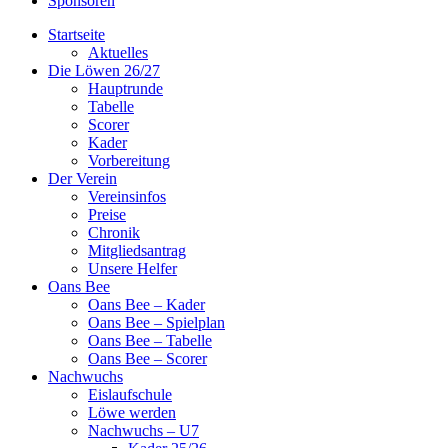
Sponsoren
Startseite
Aktuelles
Die Löwen 26/27
Hauptrunde
Tabelle
Scorer
Kader
Vorbereitung
Der Verein
Vereinsinfos
Preise
Chronik
Mitgliedsantrag
Unsere Helfer
Oans Bee
Oans Bee – Kader
Oans Bee – Spielplan
Oans Bee – Tabelle
Oans Bee – Scorer
Nachwuchs
Eislaufschule
Löwe werden
Nachwuchs – U7