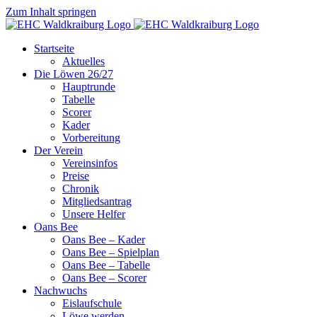
Zum Inhalt springen
Startseite
Aktuelles
Die Löwen 26/27
Hauptrunde
Tabelle
Scorer
Kader
Vorbereitung
Der Verein
Vereinsinfos
Preise
Chronik
Mitgliedsantrag
Unsere Helfer
Oans Bee
Oans Bee – Kader
Oans Bee – Spielplan
Oans Bee – Tabelle
Oans Bee – Scorer
Nachwuchs
Eislaufschule
Löwe werden