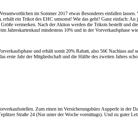
 Verantwortlichen im Sommer 2017 etwas Besonderes einfallen lassen.
, erhält ein Trikot des EHC umsonst! Wie das geht? Ganz einfach: An je
mt Größe vermerken. Nach der Aktion werden die Trikots bestellt und di
 beim Jahreskartenkauf mindestens 10% und in der Vorverkaufsphase wi
orverkaufsphase und erhält somit 20% Rabatt, also 56€ Nachlass auf se
s erste Jahr der Mitgliedschaft und die Hälfte des zweiten Jahres scho
 Vorverkaufsstellen. Zum einen im Versicherungsbüro Aupperle in der D
plitzer Straße 24 (Nur unter der Woche vormittags). Und zu guter Letz