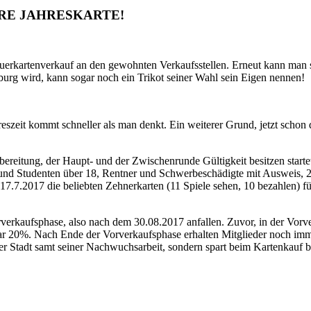
URE JAHRESKARTE!
kartenverkauf an den gewohnten Verkaufsstellen. Erneut kann man sic
urg wird, kann sogar noch ein Trikot seiner Wahl sein Eigen nennen!
eszeit kommt schneller als man denkt. Ein weiterer Grund, jetzt schon 
orbereitung, der Haupt- und der Zwischenrunde Gültigkeit besitzen star
und Studenten über 18, Rentner und Schwerbeschädigte mit Ausweis, 2
17.7.2017 die beliebten Zehnerkarten (11 Spiele sehen, 10 bezahlen) f
orverkaufsphase, also nach dem 30.08.2017 anfallen. Zuvor, in der Vor
gar 20%. Nach Ende der Vorverkaufsphase erhalten Mitglieder noch im
der Stadt samt seiner Nachwuchsarbeit, sondern spart beim Kartenkauf 