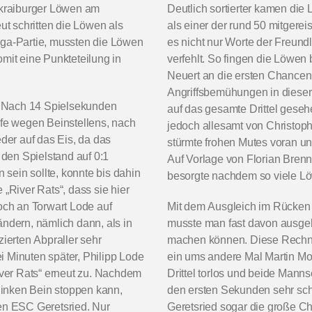
ldkraiburger Löwen am
Deutlich sortierter kamen die 
t schritten die Löwen als
als einer der rund 50 mitgere
iga-Partie, mussten die Löwen
es nicht nur Worte der Freund
mit eine Punkteteilung in
verfehlt. So fingen die Löwen
Neuert an die ersten Chancen 
Angriffsbemühungen in dieser
. Nach 14 Spielsekunden
auf das gesamte Drittel gesehen
afe wegen Beinstellens, nach
jedoch allesamt von Christop
eder auf das Eis, da das
stürmte frohen Mutes voran und
den Spielstand auf 0:1
Auf Vorlage von Florian Brenn
 sein sollte, konnte bis dahin
besorgte nachdem so viele Lö
 „River Rats“, dass sie hier
noch an Torwart Lode auf
Mit dem Ausgleich im Rücken
ändern, nämlich dann, als in
musste man fast davon ausgeh
zierten Abpraller sehr
machen können. Diese Rechnu
i Minuten später, Philipp Lode
ein ums andere Mal Martin Mor
River Rats“ erneut zu. Nachdem
Drittel torlos und beide Manns
inken Bein stoppen kann,
den ersten Sekunden sehr sch
den ESC Geretsried. Nur
Geretsried sogar die große Ch