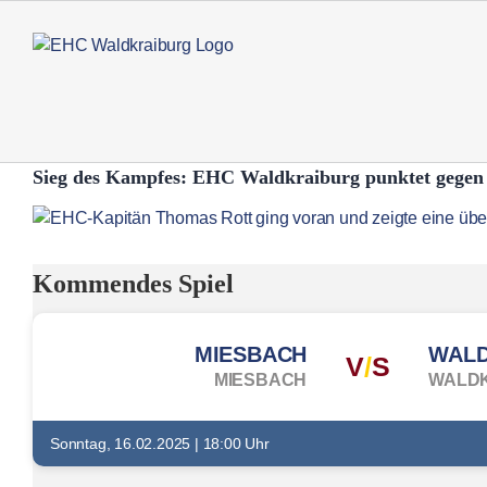
Zum
Inhalt
springen
Sieg des Kampfes: EHC Waldkraiburg punktet gegen
Zeige
grösseres
Bild
Kommendes Spiel
MIESBACH
V
/
S
MIESBACH
WALD
Sonntag, 16.02.2025 | 18:00 Uhr