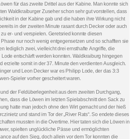
Löwen für das zweite Drittel aus der Kabine. Man konnte sich
isten Waldkraiburger Zuseher schon sehr gut vorstellen, dass
lichkeit in der Kabine gab und die haben ihre Wirkung nicht
 bereits in der zweiten Minute rasant durch Decker oder auch
zu er- und verspielen. Geretsried konnte diesen
 Phase nur noch wenig entgegensetzen und so schafften sie
 lediglich zwei, vielleicht drei ernsthafte Angriffe, die
h Lode entschärft werden konnten. Waldkraiburg hingegen
 erzielte somit in der 37. Minute den verdienten Ausgleich.
inger und Leon Decker war es Philipp Lode, der das 3:3
wen-Spieler vorher gescheitert waren.
 und der Feldüberlegenheit aus dem zweiten Durchgang,
en, dass die Löwen im letzten Spielabschnitt den Sack zu
ng hatte man jedoch ohne den Wirt gemacht und der hieß
czinietz und stand im Tor der „River Rats“. So endete dieses
chaften mussten in die Overtime. Hier taten sich die Löwen in
wer, spielten unglückliche Pässe und ermöglichten
ance auf den Sieg, doch allein vor dem Tor konnten die