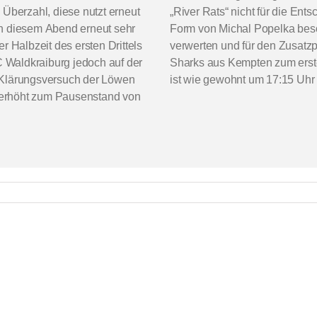
 Überzahl, diese nutzt erneut
„River Rats“ nicht für die En
an diesem Abend erneut sehr
Form von Michal Popelka beso
r Halbzeit des ersten Drittels
verwerten und für den Zusat
C Waldkraiburg jedoch auf der
Sharks aus Kempten zum erste
 Klärungsversuch der Löwen
ist wie gewohnt um 17:15 Uhr 
nd erhöht zum Pausenstand von