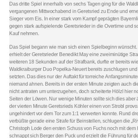
Das dritte Spiel innerhalb von sechs Tagen ging für die Wa
vergangenen Mittwochabend in Geretsried zu Ende und erneu
Sieger vom Eis. In einer stark vom Kampf geprägten Bayernl
gegen stark aufspielende Geretsrieder in die Overtime und so
Kauf nehmen.
Das Spiel begann wie man sich einen Spielbeginn wünscht
erhielt der Geretsrieder Benedikt May eine zweiminütige Str
weiteren 18 Sekunden auf der Strafbank, durfte er bereits wi
Waldkraiburger Duo Popelka-Neuert bereits zuschlugen und 
setzten. Das dies nur der Auftakt für torreiche Anfangsminuten
niemand ahnen. Bereits in der ersten Minute zeigten auch die
nicht antraten um unterzugehen, doch scheiterte Hölzl hier 
Seiten der Löwen. Nur wenige Minuten sollte sich dies aber 
der vierten Minute Geretsrieds Köhler einen von Strobl provo
ungehindert vor dem Tor zum 1:1 verwerten konnte. Rund dre
verbüßte gerade eine Strafe für Beinstellen, schlugen die „
Christoph Lode den ersten Schuss von Fuchs noch mit dem l
schnappt sich Berger den Puck und erzielt die Führung für 