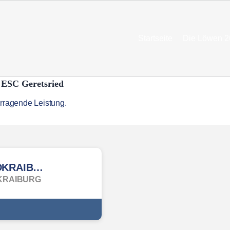
Startseite
Die Löwen 2
 ESC Geretsried
WALDKRAIBURG
KRAIBURG