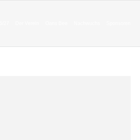
6/27
Der Verein
Oans Bee
Nachwuchs
Sponsoren