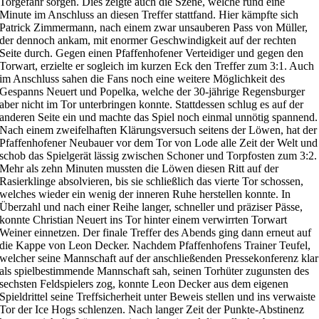
Torgefahr sorgen. Dies zeigte auch die Szene, welche rund eine
Minute im Anschluss an diesen Treffer stattfand. Hier kämpfte sich
Patrick Zimmermann, nach einem zwar unsauberen Pass von Müller,
der dennoch ankam, mit enormer Geschwindigkeit auf der rechten
Seite durch. Gegen einen Pfaffenhofener Verteidiger und gegen den
Torwart, erzielte er sogleich im kurzen Eck den Treffer zum 3:1. Auch
im Anschluss sahen die Fans noch eine weitere Möglichkeit des
Gespanns Neuert und Popelka, welche der 30-jährige Regensburger
aber nicht im Tor unterbringen konnte. Stattdessen schlug es auf der
anderen Seite ein und machte das Spiel noch einmal unnötig spannend.
Nach einem zweifelhaften Klärungsversuch seitens der Löwen, hat der
Pfaffenhofener Neubauer vor dem Tor von Lode alle Zeit der Welt und
schob das Spielgerät lässig zwischen Schoner und Torpfosten zum 3:2.
Mehr als zehn Minuten mussten die Löwen diesen Ritt auf der
Rasierklinge absolvieren, bis sie schließlich das vierte Tor schossen,
welches wieder ein wenig der inneren Ruhe herstellen konnte. In
Überzahl und nach einer Reihe langer, schneller und präziser Pässe,
konnte Christian Neuert ins Tor hinter einem verwirrten Torwart
Weiner einnetzen. Der finale Treffer des Abends ging dann erneut auf
die Kappe von Leon Decker. Nachdem Pfaffenhofens Trainer Teufel,
welcher seine Mannschaft auf der anschließenden Pressekonferenz klar
als spielbestimmende Mannschaft sah, seinen Torhüter zugunsten des
sechsten Feldspielers zog, konnte Leon Decker aus dem eigenen
Spieldrittel seine Treffsicherheit unter Beweis stellen und ins verwaiste
Tor der Ice Hogs schlenzen. Nach langer Zeit der Punkte-Abstinenz