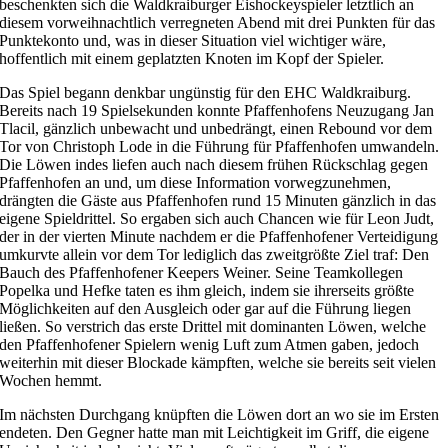
beschenkten sich die Waldkraiburger Eishockeyspieler letztlich an
diesem vorweihnachtlich verregneten Abend mit drei Punkten für das
Punktekonto und, was in dieser Situation viel wichtiger wäre,
hoffentlich mit einem geplatzten Knoten im Kopf der Spieler.
Das Spiel begann denkbar ungünstig für den EHC Waldkraiburg.
Bereits nach 19 Spielsekunden konnte Pfaffenhofens Neuzugang Jan
Tlacil, gänzlich unbewacht und unbedrängt, einen Rebound vor dem
Tor von Christoph Lode in die Führung für Pfaffenhofen umwandeln.
Die Löwen indes liefen auch nach diesem frühen Rückschlag gegen
Pfaffenhofen an und, um diese Information vorwegzunehmen,
drängten die Gäste aus Pfaffenhofen rund 15 Minuten gänzlich in das
eigene Spieldrittel. So ergaben sich auch Chancen wie für Leon Judt,
der in der vierten Minute nachdem er die Pfaffenhofener Verteidigung
umkurvte allein vor dem Tor lediglich das zweitgrößte Ziel traf: Den
Bauch des Pfaffenhofener Keepers Weiner. Seine Teamkollegen
Popelka und Hefke taten es ihm gleich, indem sie ihrerseits größte
Möglichkeiten auf den Ausgleich oder gar auf die Führung liegen
ließen. So verstrich das erste Drittel mit dominanten Löwen, welche
den Pfaffenhofener Spielern wenig Luft zum Atmen gaben, jedoch
weiterhin mit dieser Blockade kämpften, welche sie bereits seit vielen
Wochen hemmt.
Im nächsten Durchgang knüpften die Löwen dort an wo sie im Ersten
endeten. Den Gegner hatte man mit Leichtigkeit im Griff, die eigene