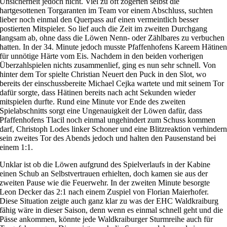
Unsicherheit jedoch nicht. Viel zu oft zögerten selbst die
hartgesottenen Torgaranten im Team vor einem Abschluss, suchten
lieber noch einmal den Querpass auf einen vermeintlich besser
postierten Mitspieler. So lief auch die Zeit im zweiten Durchgang
langsam ab, ohne dass die Löwen Nenn- oder Zählbares zu verbuchen
hatten. In der 34. Minute jedoch musste Pfaffenhofens Kareem Hätine
für unnötige Härte vom Eis. Nachdem in den beiden vorherigen
Überzahlspielen nichts zusammenlief, ging es nun sehr schnell. Von
hinter dem Tor spielte Christian Neuert den Puck in den Slot, wo
bereits der einschussbereite Michael Cejka wartete und mit seinem Tor
dafür sorgte, dass Hätinen bereits nach acht Sekunden wieder
mitspielen durfte. Rund eine Minute vor Ende des zweiten
Spielabschnitts sorgt eine Ungenauigkeit der Löwen dafür, dass
Pfaffenhofens Tlacil noch einmal ungehindert zum Schuss kommen
darf, Christoph Lodes linker Schoner und eine Blitzreaktion verhinder
sein zweites Tor des Abends jedoch und halten den Pausenstand bei
einem 1:1.
Unklar ist ob die Löwen aufgrund des Spielverlaufs in der Kabine
einen Schub an Selbstvertrauen erhielten, doch kamen sie aus der
zweiten Pause wie die Feuerwehr. In der zweiten Minute besorgte
Leon Decker das 2:1 nach einem Zuspiel von Florian Maierhofer.
Diese Situation zeigte auch ganz klar zu was der EHC Waldkraiburg
fähig wäre in dieser Saison, denn wenn es einmal schnell geht und die
Pässe ankommen, könnte jede Waldkraiburger Sturmreihe auch für