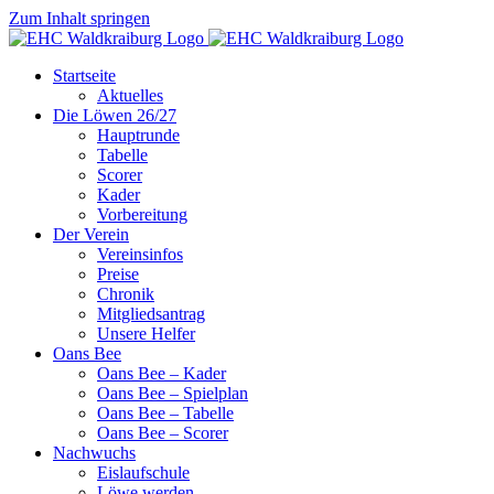
Zum Inhalt springen
Startseite
Aktuelles
Die Löwen 26/27
Hauptrunde
Tabelle
Scorer
Kader
Vorbereitung
Der Verein
Vereinsinfos
Preise
Chronik
Mitgliedsantrag
Unsere Helfer
Oans Bee
Oans Bee – Kader
Oans Bee – Spielplan
Oans Bee – Tabelle
Oans Bee – Scorer
Nachwuchs
Eislaufschule
Löwe werden