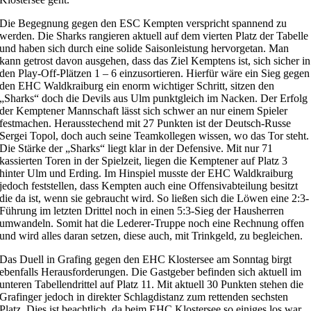
Die Begegnung gegen den ESC Kempten verspricht spannend zu
werden. Die Sharks rangieren aktuell auf dem vierten Platz der Tabelle
und haben sich durch eine solide Saisonleistung hervorgetan. Man
kann getrost davon ausgehen, dass das Ziel Kemptens ist, sich sicher in
den Play-Off-Plätzen 1 – 6 einzusortieren. Hierfür wäre ein Sieg gegen
den EHC Waldkraiburg ein enorm wichtiger Schritt, sitzen den
„Sharks“ doch die Devils aus Ulm punktgleich im Nacken. Der Erfolg
der Kemptener Mannschaft lässt sich schwer an nur einem Spieler
festmachen. Herausstechend mit 27 Punkten ist der Deutsch-Russe
Sergei Topol, doch auch seine Teamkollegen wissen, wo das Tor steht.
Die Stärke der „Sharks“ liegt klar in der Defensive. Mit nur 71
kassierten Toren in der Spielzeit, liegen die Kemptener auf Platz 3
hinter Ulm und Erding. Im Hinspiel musste der EHC Waldkraiburg
jedoch feststellen, dass Kempten auch eine Offensivabteilung besitzt
die da ist, wenn sie gebraucht wird. So ließen sich die Löwen eine 2:3-
Führung im letzten Drittel noch in einen 5:3-Sieg der Hausherren
umwandeln. Somit hat die Lederer-Truppe noch eine Rechnung offen
und wird alles daran setzen, diese auch, mit Trinkgeld, zu begleichen.
Das Duell in Grafing gegen den EHC Klostersee am Sonntag birgt
ebenfalls Herausforderungen. Die Gastgeber befinden sich aktuell im
unteren Tabellendrittel auf Platz 11. Mit aktuell 30 Punkten stehen die
Grafinger jedoch in direkter Schlagdistanz zum rettenden sechsten
Platz. Dies ist beachtlich, da beim EHC Klostersee so einiges los war