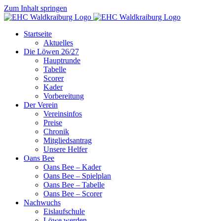
Zum Inhalt springen
Startseite
Aktuelles
Die Löwen 26/27
Hauptrunde
Tabelle
Scorer
Kader
Vorbereitung
Der Verein
Vereinsinfos
Preise
Chronik
Mitgliedsantrag
Unsere Helfer
Oans Bee
Oans Bee – Kader
Oans Bee – Spielplan
Oans Bee – Tabelle
Oans Bee – Scorer
Nachwuchs
Eislaufschule
Löwe werden