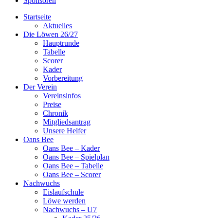
Sponsoren
Startseite
Aktuelles
Die Löwen 26/27
Hauptrunde
Tabelle
Scorer
Kader
Vorbereitung
Der Verein
Vereinsinfos
Preise
Chronik
Mitgliedsantrag
Unsere Helfer
Oans Bee
Oans Bee – Kader
Oans Bee – Spielplan
Oans Bee – Tabelle
Oans Bee – Scorer
Nachwuchs
Eislaufschule
Löwe werden
Nachwuchs – U7