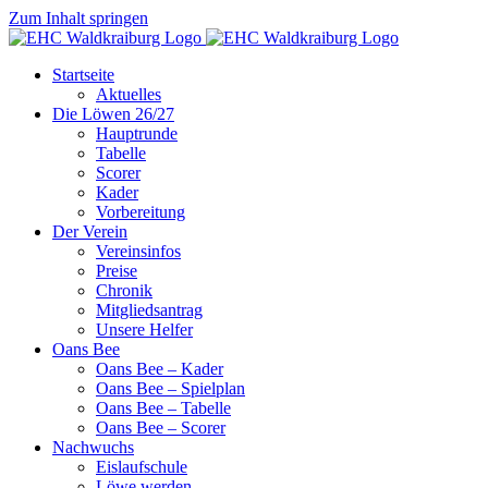
Zum Inhalt springen
Startseite
Aktuelles
Die Löwen 26/27
Hauptrunde
Tabelle
Scorer
Kader
Vorbereitung
Der Verein
Vereinsinfos
Preise
Chronik
Mitgliedsantrag
Unsere Helfer
Oans Bee
Oans Bee – Kader
Oans Bee – Spielplan
Oans Bee – Tabelle
Oans Bee – Scorer
Nachwuchs
Eislaufschule
Löwe werden