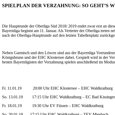
SPIELPLAN DER VERZAHNUNG: SO GEHT’S W
Die Hauptrunde der Oberliga Süd 2018/ 2019 endet zwar erst an die
Bayernliga beginnt am 11. Januar. Als Vertreter der Oberliga treten 
nach der Oberliga-Hauptrunde auf den letzten Tabellenplatz zurückges
Neben Garmisch und den Löwen sind aus der Bayernliga Vorrundenmei
Königsbrunn und der EHC Klostersee dabei. Gespielt wird in der Verza
besten Bayernligisten der Verzahnung spielen anschließend im Modus „
Fr. 11.01.19 20:00 Uhr EHC Klostersee – EHC Waldkraiburg
So. 13.01.19 17:15 Uhr EHC Waldkraiburg – EC Bad Kissinge
Fr. 18.01.19 19:30 Uhr EV Füssen – EHC Waldkraiburg
So. 20.01.19 17:15 Uhr EHC Waldkraiburg – TEV Miesbach