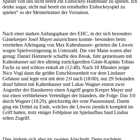
Spieler von uns nicht bereit ein Eishockey-Halbfinale zu spielen. Ich
denke sogar, nicht mal bereit ein ernsthaftes Eishockeyspiel zu
spielen“ so der Meistertrainer der Vorsaison.
Nach einer starken Anfangsphase des EHC, in der sich besonders
Gästekeeper Josef Mayer auszeichnen konnte- besonders beim
vereitelten Alleingang von Max Kaltenhauser- gerieten die Löwen
wegen Spielverzögerung in Unterzahl. Die vier Mann waren aber
genug: Daniel Hämmerle schaffte den Break, fuhr gemeinsam mit
Kaltenhauser auf den alleinig zurückgeeilten Gäste-Kapitän Tobias
Fuchs zu und schloss eiskalt ab (12:48). Nach 18 Minuten zeigte
Nico Vogl dann die größte Entschlossenheit vor dem Lindauer
Gehäuse und legte erst mit dem 2:0 nach (18:00), nur 29 Sekunden
drauf fuhren mit Kaltenhauser und Lukas Wagner erneut zwei
Angreifer der Hausherren einen Angriff gegen Keeper Mayer und
nur einen verbliebenen Verteidiger der Islanders, die Folge: Das 3:0
durch Wagner (18:29), gleichzeitig der erste Pausenstand. Damit
ging ein Drittel zu Ende, welches die Löwen ziemlich komplett im
Griff hatten, trotz einiger Fehlpässe im Spielaufbau fand Lindau
selten Zugriff.
Dies änderte sich aber im zweiten Abschnitt: Denn nachdem