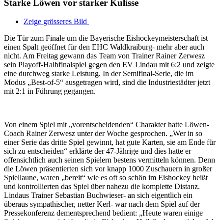
Starke Löwen vor starker Kulisse
Zeige grösseres Bild
Die Tür zum Finale um die Bayerische Eishockeymeisterschaft ist
einen Spalt geöffnet für den EHC Waldkraiburg- mehr aber auch
nicht. Am Freitag gewann das Team von Trainer Rainer Zerwesz
sein Playoff-Halbfinalspiel gegen den EV Lindau mit 6:2 und zeigte
eine durchweg starke Leistung. In der Semifinal-Serie, die im
Modus „Best-of-5“ ausgetragen wird, sind die Industriestädter jetzt
mit 2:1 in Führung gegangen.
Von einem Spiel mit „vorentscheidenden“ Charakter hatte Löwen-
Coach Rainer Zerwesz unter der Woche gesprochen. „Wer in so
einer Serie das dritte Spiel gewinnt, hat gute Karten, sie am Ende für
sich zu entscheiden“ erklärte der 47-Jährige und dies hatte er
offensichtlich auch seinen Spielern bestens vermitteln können. Denn
die Löwen präsentierten sich vor knapp 1000 Zuschauern in großer
Spiellaune, waren „bereit“ wie es oft so schön im Eishockey heißt
und kontrollierten das Spiel über nahezu die komplette Distanz.
Lindaus Trainer Sebastian Buchwieser- an sich eigentlich ein
überaus sympathischer, netter Kerl- war nach dem Spiel auf der
Pressekonferenz dementsprechend bedient: „Heute waren einige