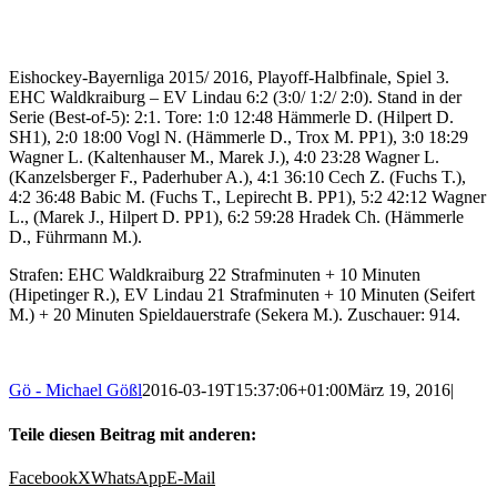
Eishockey-Bayernliga 2015/ 2016, Playoff-Halbfinale, Spiel 3.
EHC Waldkraiburg – EV Lindau 6:2 (3:0/ 1:2/ 2:0). Stand in der
Serie (Best-of-5): 2:1. Tore: 1:0 12:48 Hämmerle D. (Hilpert D.
SH1), 2:0 18:00 Vogl N. (Hämmerle D., Trox M. PP1), 3:0 18:29
Wagner L. (Kaltenhauser M., Marek J.), 4:0 23:28 Wagner L.
(Kanzelsberger F., Paderhuber A.), 4:1 36:10 Cech Z. (Fuchs T.),
4:2 36:48 Babic M. (Fuchs T., Lepirecht B. PP1), 5:2 42:12 Wagner
L., (Marek J., Hilpert D. PP1), 6:2 59:28 Hradek Ch. (Hämmerle
D., Führmann M.).
Strafen: EHC Waldkraiburg 22 Strafminuten + 10 Minuten
(Hipetinger R.), EV Lindau 21 Strafminuten + 10 Minuten (Seifert
M.) + 20 Minuten Spieldauerstrafe (Sekera M.). Zuschauer: 914.
Gö - Michael Gößl
2016-03-19T15:37:06+01:00
März 19, 2016
|
Teile diesen Beitrag mit anderen:
Facebook
X
WhatsApp
E-Mail