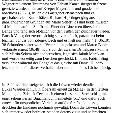
Wagner mit einem Traumpass von Fabian Kanzelsberger in Szene
gesetzte wurde, allein auf Keeper Mayer fuhr und gnadenlos
abschloss (23:28), ließen die Gastgeber etwas nach und es
geschahen viele Kuriositäten: Richard Hipetinger ging aus nicht
ganz erklärlichen Gründen auf Mario Seifert los und beide mussten
14 Minuten auf die Strafbank. Einer der Linesmen übersah die
Bande und fand sich plötzlich vor den Füßen der Zuschauer wieder.
Patrick Vetter, der zuvor mächtig souverän hielt, patzte erst beim
leichten Schuss von Zdenek Cech und es hieß nur mehr 4:1 (36:10),
38 Sekunden später wurde Vetter allein gelassen und Marco Babic
verkürzte erneut (36:48). Kurz vor der zweiten Drittelpause konnte
sich Martin Sekera nicht beherrschen, legte sich Jakub Marek an
und wurde vorzeitig zum Duschen geschickt, Lindaus Fabian Sing
versuchte während der Rangelei das gleiche mit Daniel Hilpert-
letzterer hatte für dieses Verhalten aber nur ein müdes Lächeln übrig.
Im Schlussdrittel steigerten sich die Löwen wieder deutlich und
Lukas Wagner schlug in Überzahl erneut zu (42:12). In den letzten
Minuten, die Zdenek Cech nach einem kassierten Stockschlag mit
einer sehenswerten Bauchlandung einleitete (51.) und dafür auch
zurecht für unsportliches Verhalten auf die Strafbank musste,
drückten die Lindauer nochmals gewaltig. Doch die Löwen konnten
sich immer wieder befreien, standen defensiv gut und so brachten