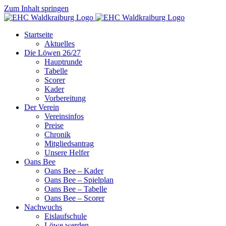
Zum Inhalt springen
Startseite
Aktuelles
Die Löwen 26/27
Hauptrunde
Tabelle
Scorer
Kader
Vorbereitung
Der Verein
Vereinsinfos
Preise
Chronik
Mitgliedsantrag
Unsere Helfer
Oans Bee
Oans Bee – Kader
Oans Bee – Spielplan
Oans Bee – Tabelle
Oans Bee – Scorer
Nachwuchs
Eislaufschule
Löwe werden