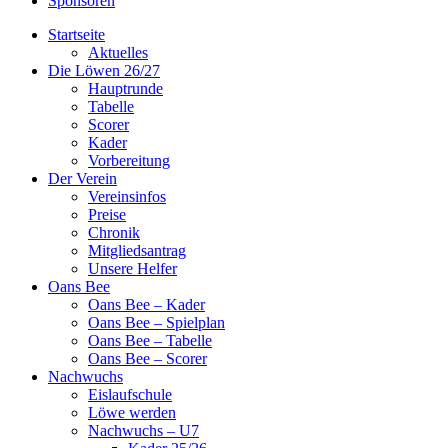
Sponsoren
Startseite
Aktuelles
Die Löwen 26/27
Hauptrunde
Tabelle
Scorer
Kader
Vorbereitung
Der Verein
Vereinsinfos
Preise
Chronik
Mitgliedsantrag
Unsere Helfer
Oans Bee
Oans Bee – Kader
Oans Bee – Spielplan
Oans Bee – Tabelle
Oans Bee – Scorer
Nachwuchs
Eislaufschule
Löwe werden
Nachwuchs – U7