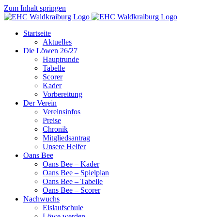
Zum Inhalt springen
Startseite
Aktuelles
Die Löwen 26/27
Hauptrunde
Tabelle
Scorer
Kader
Vorbereitung
Der Verein
Vereinsinfos
Preise
Chronik
Mitgliedsantrag
Unsere Helfer
Oans Bee
Oans Bee – Kader
Oans Bee – Spielplan
Oans Bee – Tabelle
Oans Bee – Scorer
Nachwuchs
Eislaufschule
Löwe werden