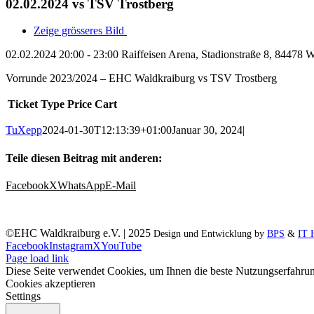
02.02.2024 vs TSV Trostberg
Zeige grösseres Bild
02.02.2024 20:00 - 23:00
Raiffeisen Arena, Stadionstraße 8, 84478 
Vorrunde 2023/2024 – EHC Waldkraiburg vs TSV Trostberg
Ticket Type
Price
Cart
TuXepp
2024-01-30T12:13:39+01:00
Januar 30, 2024
|
Teile diesen Beitrag mit anderen:
Facebook
X
WhatsApp
E-Mail
©EHC Waldkraiburg e.V. | 2025
Design und Entwicklung by
BPS
&
IT 
Facebook
Instagram
X
YouTube
Page load link
Diese Seite verwendet Cookies, um Ihnen die beste Nutzungserfahrun
Cookies akzeptieren
Settings