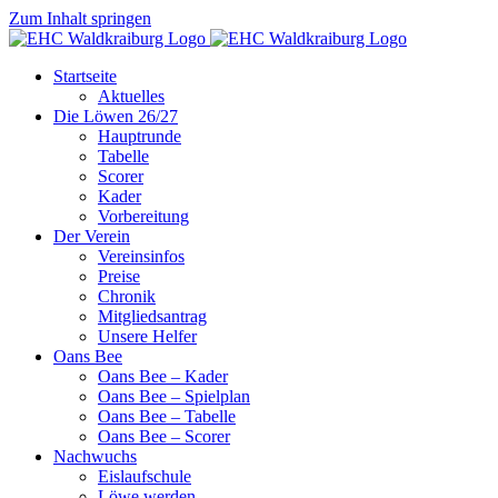
Zum Inhalt springen
Startseite
Aktuelles
Die Löwen 26/27
Hauptrunde
Tabelle
Scorer
Kader
Vorbereitung
Der Verein
Vereinsinfos
Preise
Chronik
Mitgliedsantrag
Unsere Helfer
Oans Bee
Oans Bee – Kader
Oans Bee – Spielplan
Oans Bee – Tabelle
Oans Bee – Scorer
Nachwuchs
Eislaufschule
Löwe werden