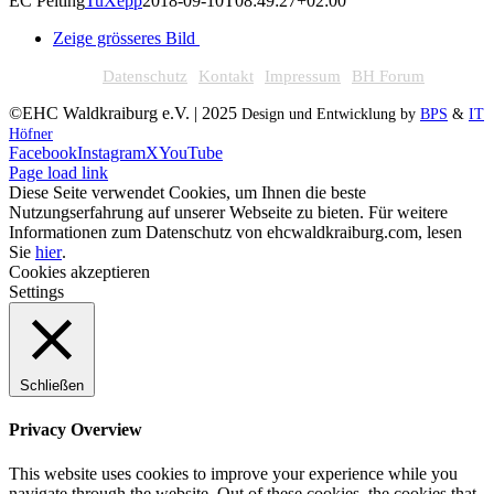
EC Peiting
TuXepp
2018-09-10T08:49:27+02:00
Zeige grösseres Bild
Datenschutz
Kontakt
Impressum
BH Forum
©EHC Waldkraiburg e.V. | 2025
Design und Entwicklung by
BPS
&
IT
Höfner
Facebook
Instagram
X
YouTube
Page load link
Diese Seite verwendet Cookies, um Ihnen die beste
Nutzungserfahrung auf unserer Webseite zu bieten. Für weitere
Informationen zum Datenschutz von ehcwaldkraiburg.com, lesen
Sie
hier
.
Cookies akzeptieren
Settings
Schließen
Privacy Overview
This website uses cookies to improve your experience while you
navigate through the website. Out of these cookies, the cookies that