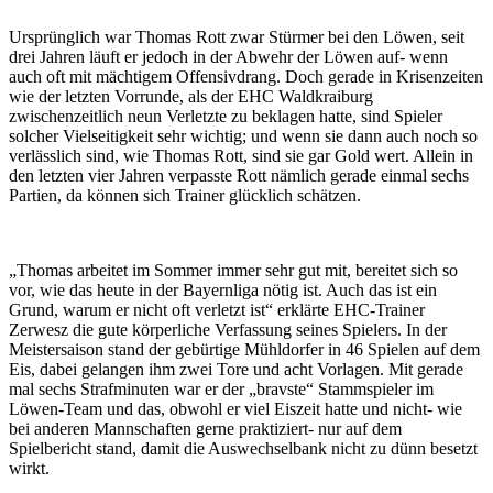
Ursprünglich war Thomas Rott zwar Stürmer bei den Löwen, seit
drei Jahren läuft er jedoch in der Abwehr der Löwen auf- wenn
auch oft mit mächtigem Offensivdrang. Doch gerade in Krisenzeiten
wie der letzten Vorrunde, als der EHC Waldkraiburg
zwischenzeitlich neun Verletzte zu beklagen hatte, sind Spieler
solcher Vielseitigkeit sehr wichtig; und wenn sie dann auch noch so
verlässlich sind, wie Thomas Rott, sind sie gar Gold wert. Allein in
den letzten vier Jahren verpasste Rott nämlich gerade einmal sechs
Partien, da können sich Trainer glücklich schätzen.
„Thomas arbeitet im Sommer immer sehr gut mit, bereitet sich so
vor, wie das heute in der Bayernliga nötig ist. Auch das ist ein
Grund, warum er nicht oft verletzt ist“ erklärte EHC-Trainer
Zerwesz die gute körperliche Verfassung seines Spielers. In der
Meistersaison stand der gebürtige Mühldorfer in 46 Spielen auf dem
Eis, dabei gelangen ihm zwei Tore und acht Vorlagen. Mit gerade
mal sechs Strafminuten war er der „bravste“ Stammspieler im
Löwen-Team und das, obwohl er viel Eiszeit hatte und nicht- wie
bei anderen Mannschaften gerne praktiziert- nur auf dem
Spielbericht stand, damit die Auswechselbank nicht zu dünn besetzt
wirkt.