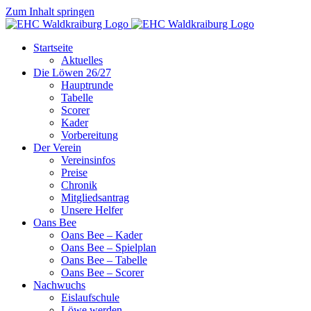
Zum Inhalt springen
Startseite
Aktuelles
Die Löwen 26/27
Hauptrunde
Tabelle
Scorer
Kader
Vorbereitung
Der Verein
Vereinsinfos
Preise
Chronik
Mitgliedsantrag
Unsere Helfer
Oans Bee
Oans Bee – Kader
Oans Bee – Spielplan
Oans Bee – Tabelle
Oans Bee – Scorer
Nachwuchs
Eislaufschule
Löwe werden