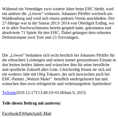
Während ein Verteidiger zwei weitere Jahre beim EHC bleibt, wird
ein anderer die „Löwen“ verlassen. Johannes Pfeiffer wechselt aus
Waldkraiburg und wird sich einem anderen Verein anschließen. Der
27-Jährige war in der Saison 2013/ 2014 von Oberligist Erding, wo
er in allen Nachwuchsteams bereits gespielt hatte, gekommen und
absolvierte 71 Spiele für den EHC. Dabei gelangen dem robusten
Defensivmann zwei Tore und 23 Torvorlagen.
Die „Löwen“ bedanken sich recht herzlich bei Johannes Pfeiffer für
die erbrachten Leistungen und seinen immer grenzenlosen Einsatz in
den letzten beiden Jahren und wünschen ihm für seine berufliche
und sportliche Zukunft alles Gute. Gleichzeitig freuen sie sich auf
ein weiteres Jahr mit Oleg Tokarev, der sich inzwischen auch bei
EHC-Partner „Walzen Maier“ beruflich niedergelassen hat und
wünschen ihm zwei erfolgreiche und verletzungsfreie Spielzeiten!
TuXepp
2019-12-17T13:49:19+01:00
Juni 9, 2015
|
Teile diesen Beitrag mit anderen:
Facebook
X
WhatsApp
E-Mail