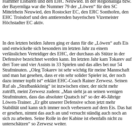
Hammer Eisbären und den EHC Neuwied. In der Regionalliga bzw.
der Bayernliga war die Nummer 79 der „Löwen“ für den SC
Mittelrhein Neuwied, den Rostocker EC, den ERC Sonthofen, den
EHC Troisdorf und den amtierenden bayerischen Vizemeister
Höchstadter EC aktiv.
In den letzten beiden Jahren ging er dann für die „Löwen“ aufs Eis
und entwickelte sich besonders im letzten Jahr zu einem
verlässlichen Verteidiger des EHC, der durchaus als Stütze in der
Defensive bezeichnet werden kann. Im letzten Jahr kam Tokarev auf
drei Tore und vier Assists in 33 Spielen und das alles bei nur 54
Strafminuten. „Oleg Tokarev ist sehr wichtig für meine Mannschaft
und man hat gesehen, dass er ein sehr solider Spieler ist, der noch
dazu immer topfit ist“ erklärt EHC-Coach Rainer Zerwesz. Seinen
Ruf als „Strafbankkönig“ ist inzwischen einer, der nicht mehr
zutrifft, meint Zerwesz zudem: „Man sieht ja an seinen wenigen
Strafminuten, dass das absoluter Quatsch ist“ so der 46-Jährige
Löwen-Trainer. „Er gibt unserer Defensive schon jetzt mehr
Stabilität und kann sich immer noch verbessern auf dem Eis. Das hat
er gesehen, nimmt das auch an und versucht ständig auch noch an
sich zu arbeiten. Seine Rolle in der Kabine ist ebenfalls nicht zu
unterschätzen“ so Zerwesz weiter.