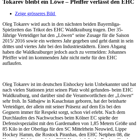
Tokarev bleibt ein Löwe – Pfeiffer verlässt den EHC
Zeige grösseres Bild
Oleg Tokarev wird auch in den nächsten beiden Bayernliga-
Spielzeiten das Trikot des EHC Waldkraiburg tragen. Der 35-
Jährige Verteidiger hat den „Löwen“ seine Zusage für die Saison
2015/ 2016 sowie ein weiteres Jahr gegeben und geht damit in sein
drittes und viertes Jahr bei den Industriestädtern. Einen Abgang
haben die Waldkraiburger jedoch auch zu vermelden: Johannes
Pfeiffer wird im kommenden Jahr nicht mehr für den EHC
auflaufen.
Oleg Tokarev ist im deutschen Eishockey kein Unbekannter und hat
nach vielen Stationen jetzt seinen Platz wohl gefunden- beim EHC
Waldkraiburg, und darüber sind die Verantwortlichen der „Löwen“
sehr froh. In Sätbajew in Kasachstan geboren, hat der beinharte
Verteidiger, der allein mit seiner Präsenz auf dem Eis bei den
Gegnern immer für Respekt sorgt, schon viel erlebt. Nach dem
Durchlaufen des Nachwuchses beim Kölner EC spielte der
Defensivspezialist mit den Gardemaßen von 1,85 Metern Größe und
85 Kilo in der Oberliga für den SC Mittelrhein Neuwied, Lippe
Hockey Hamm, die Rostock Piranhas, den EHC Netphen 08, die