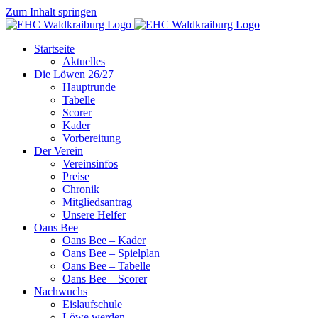
Zum Inhalt springen
Startseite
Aktuelles
Die Löwen 26/27
Hauptrunde
Tabelle
Scorer
Kader
Vorbereitung
Der Verein
Vereinsinfos
Preise
Chronik
Mitgliedsantrag
Unsere Helfer
Oans Bee
Oans Bee – Kader
Oans Bee – Spielplan
Oans Bee – Tabelle
Oans Bee – Scorer
Nachwuchs
Eislaufschule
Löwe werden