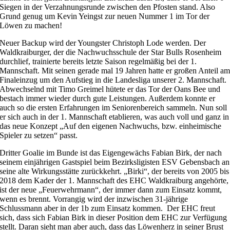
Siegen in der Verzahnungsrunde zwischen den Pfosten stand. Also
Grund genug um Kevin Yeingst zur neuen Nummer 1 im Tor der
Löwen zu machen!
Neuer Backup wird der Youngster Christoph Lode werden. Der
Waldkraiburger, der die Nachwuchsschule der Star Bulls Rosenheim
durchlief, trainierte bereits letzte Saison regelmäßig bei der 1.
Mannschaft. Mit seinen gerade mal 19 Jahren hatte er großen Anteil a
Finaleinzug um den Aufstieg in die Landesliga unserer 2. Mannschaft.
Abwechselnd mit Timo Greimel hütete er das Tor der Oans Bee und
bestach immer wieder durch gute Leistungen. Außerdem konnte er
auch so die ersten Erfahrungen im Seniorenbereich sammeln. Nun soll
er sich auch in der 1. Mannschaft etablieren, was auch voll und ganz in
das neue Konzept „Auf den eigenen Nachwuchs, bzw. einheimische
Spieler zu setzen“ passt.
Dritter Goalie im Bunde ist das Eigengewächs Fabian Birk, der nach
seinem einjährigen Gastspiel beim Bezirksligisten ESV Gebensbach an
seine alte Wirkungsstätte zurückkehrt. „Birki“, der bereits von 2005 bis
2018 dem Kader der 1. Mannschaft des EHC Waldkraiburg angehörte,
ist der neue „Feuerwehrmann“, der immer dann zum Einsatz kommt,
wenn es brennt. Vorrangig wird der inzwischen 31-jährige
Schlussmann aber in der 1b zum Einsatz kommen. Der EHC freut
sich, dass sich Fabian Birk in dieser Position dem EHC zur Verfügung
stellt. Daran sieht man aber auch, dass das Löwenherz in seiner Brust