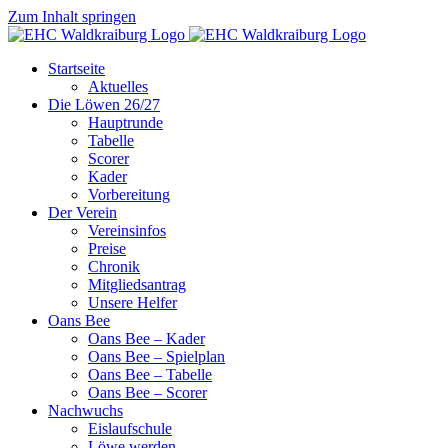
Zum Inhalt springen
Startseite
Aktuelles
Die Löwen 26/27
Hauptrunde
Tabelle
Scorer
Kader
Vorbereitung
Der Verein
Vereinsinfos
Preise
Chronik
Mitgliedsantrag
Unsere Helfer
Oans Bee
Oans Bee – Kader
Oans Bee – Spielplan
Oans Bee – Tabelle
Oans Bee – Scorer
Nachwuchs
Eislaufschule
Löwe werden