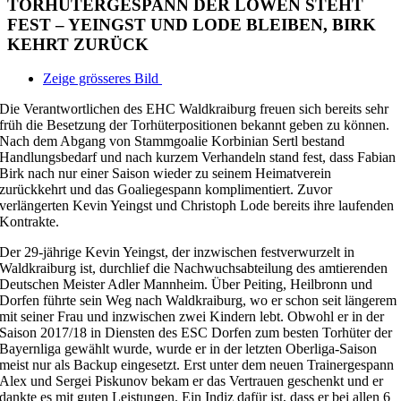
TORHÜTERGESPANN DER LÖWEN STEHT
FEST – YEINGST UND LODE BLEIBEN, BIRK
KEHRT ZURÜCK
Zeige grösseres Bild
Die Verantwortlichen des EHC Waldkraiburg freuen sich bereits sehr
früh die Besetzung der Torhüterpositionen bekannt geben zu können.
Nach dem Abgang von Stammgoalie Korbinian Sertl bestand
Handlungsbedarf und nach kurzem Verhandeln stand fest, dass Fabian
Birk nach nur einer Saison wieder zu seinem Heimatverein
zurückkehrt und das Goaliegespann komplimentiert. Zuvor
verlängerten Kevin Yeingst und Christoph Lode bereits ihre laufenden
Kontrakte.
Der 29-jährige Kevin Yeingst, der inzwischen festverwurzelt in
Waldkraiburg ist, durchlief die Nachwuchsabteilung des amtierenden
Deutschen Meister Adler Mannheim. Über Peiting, Heilbronn und
Dorfen führte sein Weg nach Waldkraiburg, wo er schon seit längerem
mit seiner Frau und inzwischen zwei Kindern lebt. Obwohl er in der
Saison 2017/18 in Diensten des ESC Dorfen zum besten Torhüter der
Bayernliga gewählt wurde, wurde er in der letzten Oberliga-Saison
meist nur als Backup eingesetzt. Erst unter dem neuen Trainergespann
Alex und Sergei Piskunov bekam er das Vertrauen geschenkt und er
dankte es mit guten Leistungen. Ein Indiz dafür ist, dass er bei allen 6