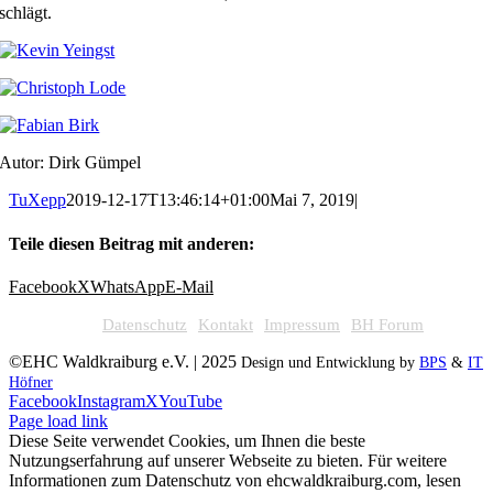
schlägt.
Autor: Dirk Gümpel
TuXepp
2019-12-17T13:46:14+01:00
Mai 7, 2019
|
Teile diesen Beitrag mit anderen:
Facebook
X
WhatsApp
E-Mail
Datenschutz
Kontakt
Impressum
BH Forum
©EHC Waldkraiburg e.V. | 2025
Design und Entwicklung by
BPS
&
IT
Höfner
Facebook
Instagram
X
YouTube
Page load link
Diese Seite verwendet Cookies, um Ihnen die beste
Nutzungserfahrung auf unserer Webseite zu bieten. Für weitere
Informationen zum Datenschutz von ehcwaldkraiburg.com, lesen