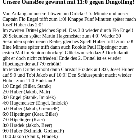
Unsere OansBee gewinnt mit 11:0 gegen Dingolfing!
Von Anfang an unsere Löwen am Drücker! 5. Minute und unser
Captain Flo Engel trifft zum 1:0! Knappe Fünf Minuten später mach
Josef Huber das 2:0!
Im zweiten Drittel gleiches Spiel! Das 3:0 wieder durch Flo Engel!
20 Sekunden später Martin Hagemeister zum 4:0! Wieder 30
Sekunden später neuen Reihe, gleiches Spiel! Huber trifft zum 5:0!
Eine Minute später trifft dann auch Rookie Paul Hipetinger zum
ersten Mal im Seniorenhockey! Glückwunsch dazu! Doch damit
gibt er doch nicht zufrieden! Ende des 2. Drittel ist es wieder
Hipetinger der auf 7:0 erhöht!
Im letzten Drittel erhöht dann Christof Hradek auf 8:0, Josef Huber
auf 9:0 und Tobi Jakob auf 10:0! Den Schlusspunkt macht wieder
Huber zum 11:0 Endstand!
1:0 Engel (Biller, Stanik)
2:0 Huber (Jakob, Mair)
3:0 Engel (Stanik, Imiolek)
4:0 Hagemeister (Engel, Imiolek)
5:0 Huber (Jakob, GreimelF)
6:0 Hipetinger (Kaer, Biller)
7:0 Hipetinger (Kaer)
8:0 Hradek (Jakob, Beer)
9:0 Huber (Schmidt, GreimelF)
10:0 Jakob (Stanik, Hradek)