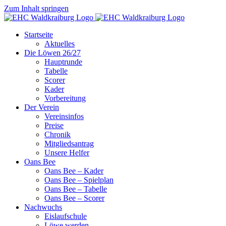
Zum Inhalt springen
Startseite
Aktuelles
Die Löwen 26/27
Hauptrunde
Tabelle
Scorer
Kader
Vorbereitung
Der Verein
Vereinsinfos
Preise
Chronik
Mitgliedsantrag
Unsere Helfer
Oans Bee
Oans Bee – Kader
Oans Bee – Spielplan
Oans Bee – Tabelle
Oans Bee – Scorer
Nachwuchs
Eislaufschule
Löwe werden