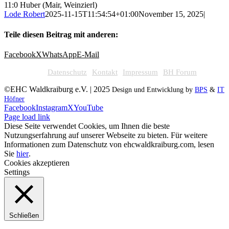
11:0 Huber (Mair, Weinzierl)
Lode Robert
2025-11-15T11:54:54+01:00
November 15, 2025
|
Teile diesen Beitrag mit anderen:
Facebook
X
WhatsApp
E-Mail
Datenschutz
Kontakt
Impressum
BH Forum
©EHC Waldkraiburg e.V. | 2025
Design und Entwicklung by
BPS
&
IT
Höfner
Facebook
Instagram
X
YouTube
Page load link
Diese Seite verwendet Cookies, um Ihnen die beste
Nutzungserfahrung auf unserer Webseite zu bieten. Für weitere
Informationen zum Datenschutz von ehcwaldkraiburg.com, lesen
Sie
hier
.
Cookies akzeptieren
Settings
Schließen