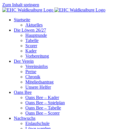
Zum Inhalt springen
Startseite
Aktuelles
Die Löwen 26/27
Hauptrunde
Tabelle
Scorer
Kader
Vorbereitung
Der Verein
Vereinsinfos
Preise
Chronik
Mitgliedsantrag
Unsere Helfer
Oans Bee
Oans Bee – Kader
Oans Bee – Spielplan
Oans Bee – Tabelle
Oans Bee – Scorer
Nachwuchs
Eislaufschule
Löwe werden