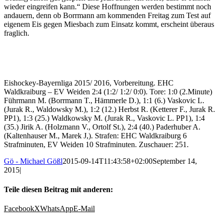
wieder eingreifen kann.“ Diese Hoffnungen werden bestimmt noch
andauern, denn ob Borrmann am kommenden Freitag zum Test auf
eigenem Eis gegen Miesbach zum Einsatz kommt, erscheint überaus
fraglich.
Eishockey-Bayernliga 2015/ 2016, Vorbereitung. EHC
Waldkraiburg – EV Weiden 2:4 (1:2/ 1:2/ 0:0). Tore: 1:0 (2.Minute)
Führmann M. (Borrmann T., Hämmerle D.), 1:1 (6.) Vaskovic L.
(Jurak R., Waldowsky M.), 1:2 (12.) Herbst R. (Ketterer F., Jurak R.
PP1), 1:3 (25.) Waldkowsky M. (Jurak R., Vaskovic L. PP1), 1:4
(35.) Jirik A. (Holzmann V., Ortolf St.), 2:4 (40.) Paderhuber A.
(Kaltenhauser M., Marek J,). Strafen: EHC Waldkraiburg 6
Strafminuten, EV Weiden 10 Strafminuten. Zuschauer: 251.
Gö - Michael Gößl
2015-09-14T11:43:58+02:00
September 14,
2015
|
Teile diesen Beitrag mit anderen:
Facebook
X
WhatsApp
E-Mail