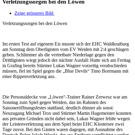
Verletzungssorgen bei den Löwen
Zeige grösseres Bild
Verletzungssorgen bei den Löwen
Im ersten Test auf eigenem Eis musste sich der EHC Waldkraiburg
am Sonntag dem Oberligisten vom EV Weiden mit 2:4 geschlagen
geben. Schlimmer als die vertretbare Niederlage gegen den
Drittligisten wiegt jedoch der nächste Ausfall: Hatte sich am Freitag
in Grafing bereits Stürmer Lukas Wagner vorzeitig verabschieden
müssen, fiel im Spiel gegen die „Blue Devils“ Timo Borrmann mit
einer Rippenverletzung aus.
Die Personaldecke von „Löwen“-Trainer Rainer Zerwesz war am
Sonntag zum Spiel gegen Weiden, das im Rahmen des
Saisoneröffnungsfestes stattfand, deutlich dünner als sonst:
Neuzugang Michael Trox und Stürmer Martin Hagemeister konnten
aus privaten Gründen nicht dabei sein, Lukas Wagner fehlte wegen
der Leistenverletzung aus dem Spiel beim EHC Klostersee zwei
Tage zuvor. Bei den Gästen waren dagegen, mit Ausnahme des
Deutsch-Polen Jakub Wiecki, der aus Freiburg verpflichtet worden