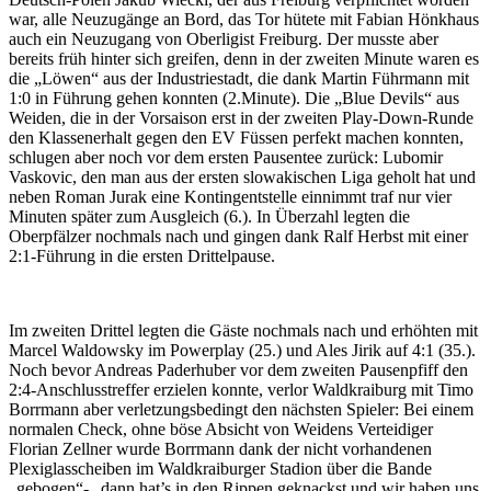
war, alle Neuzugänge an Bord, das Tor hütete mit Fabian Hönkhaus
auch ein Neuzugang von Oberligist Freiburg. Der musste aber
bereits früh hinter sich greifen, denn in der zweiten Minute waren es
die „Löwen“ aus der Industriestadt, die dank Martin Führmann mit
1:0 in Führung gehen konnten (2.Minute). Die „Blue Devils“ aus
Weiden, die in der Vorsaison erst in der zweiten Play-Down-Runde
den Klassenerhalt gegen den EV Füssen perfekt machen konnten,
schlugen aber noch vor dem ersten Pausentee zurück: Lubomir
Vaskovic, den man aus der ersten slowakischen Liga geholt hat und
neben Roman Jurak eine Kontingentstelle einnimmt traf nur vier
Minuten später zum Ausgleich (6.). In Überzahl legten die
Oberpfälzer nochmals nach und gingen dank Ralf Herbst mit einer
2:1-Führung in die ersten Drittelpause.
Im zweiten Drittel legten die Gäste nochmals nach und erhöhten mit
Marcel Waldowsky im Powerplay (25.) und Ales Jirik auf 4:1 (35.).
Noch bevor Andreas Paderhuber vor dem zweiten Pausenpfiff den
2:4-Anschlusstreffer erzielen konnte, verlor Waldkraiburg mit Timo
Borrmann aber verletzungsbedingt den nächsten Spieler: Bei einem
normalen Check, ohne böse Absicht von Weidens Verteidiger
Florian Zellner wurde Borrmann dank der nicht vorhandenen
Plexiglasscheiben im Waldkraiburger Stadion über die Bande
„gebogen“- „dann hat’s in den Rippen geknackst und wir haben uns