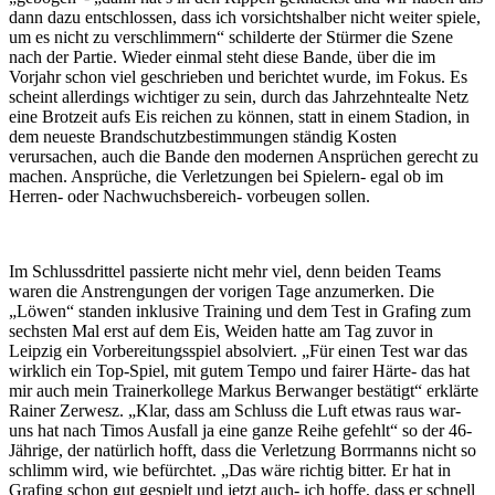
dann dazu entschlossen, dass ich vorsichtshalber nicht weiter spiele,
um es nicht zu verschlimmern“ schilderte der Stürmer die Szene
nach der Partie. Wieder einmal steht diese Bande, über die im
Vorjahr schon viel geschrieben und berichtet wurde, im Fokus. Es
scheint allerdings wichtiger zu sein, durch das Jahrzehntealte Netz
eine Brotzeit aufs Eis reichen zu können, statt in einem Stadion, in
dem neueste Brandschutzbestimmungen ständig Kosten
verursachen, auch die Bande den modernen Ansprüchen gerecht zu
machen. Ansprüche, die Verletzungen bei Spielern- egal ob im
Herren- oder Nachwuchsbereich- vorbeugen sollen.
Im Schlussdrittel passierte nicht mehr viel, denn beiden Teams
waren die Anstrengungen der vorigen Tage anzumerken. Die
„Löwen“ standen inklusive Training und dem Test in Grafing zum
sechsten Mal erst auf dem Eis, Weiden hatte am Tag zuvor in
Leipzig ein Vorbereitungsspiel absolviert. „Für einen Test war das
wirklich ein Top-Spiel, mit gutem Tempo und fairer Härte- das hat
mir auch mein Trainerkollege Markus Berwanger bestätigt“ erklärte
Rainer Zerwesz. „Klar, dass am Schluss die Luft etwas raus war-
uns hat nach Timos Ausfall ja eine ganze Reihe gefehlt“ so der 46-
Jährige, der natürlich hofft, dass die Verletzung Borrmanns nicht so
schlimm wird, wie befürchtet. „Das wäre richtig bitter. Er hat in
Grafing schon gut gespielt und jetzt auch- ich hoffe, dass er schnell