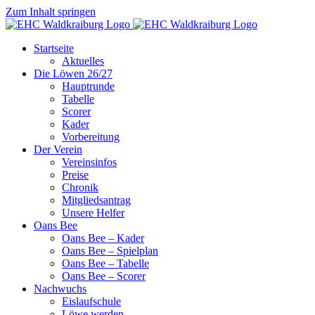
Zum Inhalt springen
Startseite
Aktuelles
Die Löwen 26/27
Hauptrunde
Tabelle
Scorer
Kader
Vorbereitung
Der Verein
Vereinsinfos
Preise
Chronik
Mitgliedsantrag
Unsere Helfer
Oans Bee
Oans Bee – Kader
Oans Bee – Spielplan
Oans Bee – Tabelle
Oans Bee – Scorer
Nachwuchs
Eislaufschule
Löwe werden