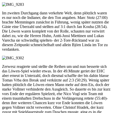
Im zweiten Durchgang dann verkehrte Welt, denn plötzlich waren
es nur noch die Indianer, die den Ton angaben. Marc Stotz (27:00)
brachte Memmingen zunächst in Führung, wenig später nutzten die
Gäste eine Überzahl und stellten auf 3:1 durch Jan Kouba (28:54).
Die Löwen waren komplett von der Rolle, schauten nur verwirrt
dabei zu, wie die Herren Huhn, Antti-Jussi Miettinen und Lukas
Varecha sie schwindlig spielten- der 2-Tore-Rücktand war zu
diesem Zeitpunkt schmeichelhaft und allein Björn Linda im Tor zu
verdanken.
Zerwesz reagierte und stellte die Reihen um und nun besserte sich
das Löwen-Spiel wieder etwas. In der 49.Minute geriet der EHC
aber erneut in Unterzahl, doch diesmal schaffte der bis dahin blasse
Tomas Vrba den Break und verkürzte auf 2:3 (50:29). Wenig später
hatten plötzlich die Löwen einen Mann mehr auf dem Eis, doch der
starke Vollmer verhinderte den Ausgleich. So dauerte es bis zur kurz
vors Ende der regulären Spielzeit, ehe Nico Vogl sein Team mit
einem traumhaften Drehschuss in die Verlängerung rettete (55:40)-
denn ihre weiteren Chancen kurz vor Ende konnten die Löwen
gegen Vollmer nicht verwerten. Ohne Christof Hradek, der kurz
zuvor mit Spieldauerstrafe zum Duschen musste, ging es in die