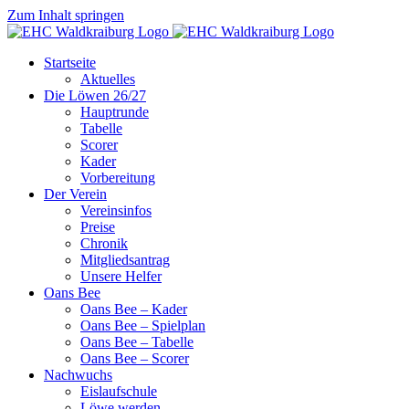
Zum Inhalt springen
Startseite
Aktuelles
Die Löwen 26/27
Hauptrunde
Tabelle
Scorer
Kader
Vorbereitung
Der Verein
Vereinsinfos
Preise
Chronik
Mitgliedsantrag
Unsere Helfer
Oans Bee
Oans Bee – Kader
Oans Bee – Spielplan
Oans Bee – Tabelle
Oans Bee – Scorer
Nachwuchs
Eislaufschule
Löwe werden