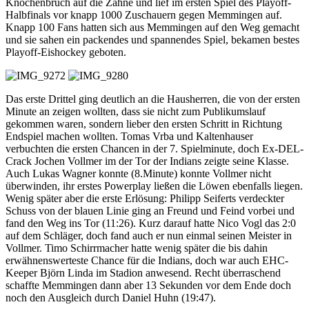
Knochenbruch auf die Zähne und lief im ersten Spiel des Playoff-
Halbfinals vor knapp 1000 Zuschauern gegen Memmingen auf.
Knapp 100 Fans hatten sich aus Memmingen auf den Weg gemacht
und sie sahen ein packendes und spannendes Spiel, bekamen bestes
Playoff-Eishockey geboten.
Das erste Drittel ging deutlich an die Hausherren, die von der ersten
Minute an zeigen wollten, dass sie nicht zum Publikumslauf
gekommen waren, sondern lieber den ersten Schritt in Richtung
Endspiel machen wollten. Tomas Vrba und Kaltenhauser
verbuchten die ersten Chancen in der 7. Spielminute, doch Ex-DEL-
Crack Jochen Vollmer im der Tor der Indians zeigte seine Klasse.
Auch Lukas Wagner konnte (8.Minute) konnte Vollmer nicht
überwinden, ihr erstes Powerplay ließen die Löwen ebenfalls liegen.
Wenig später aber die erste Erlösung: Philipp Seiferts verdeckter
Schuss von der blauen Linie ging an Freund und Feind vorbei und
fand den Weg ins Tor (11:26). Kurz darauf hatte Nico Vogl das 2:0
auf dem Schläger, doch fand auch er nun einmal seinen Meister in
Vollmer. Timo Schirrmacher hatte wenig später die bis dahin
erwähnenswerteste Chance für die Indians, doch war auch EHC-
Keeper Björn Linda im Stadion anwesend. Recht überraschend
schaffte Memmingen dann aber 13 Sekunden vor dem Ende doch
noch den Ausgleich durch Daniel Huhn (19:47).