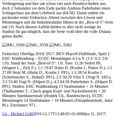
Verlängerung und hier sah schon viel nach Penaltyschießen aus,
doch 2 Sekunden vor dem Ende packte Andreas Paderhuber einen
Schlagschuss aus dem Lehrbuch aus (64:58). Damit endete ein
packender erster Eishockey-Abend zwischen den Löwen und
Memmingen und die Industriestädter führen in der „Best-of-5“-Serie
mit 1:0. Nach diesem Auftritt hielten es aber nicht wenige im
Stadion für gut möglich, dass die Serie wohl über die volle Distanz
gehen dürfte.
Eishockey Oberliga 2016/ 2017, BEV-Playoff-Halbfinale, Spiel 1.
EHC Waldkraiburg – ECDC Memmingen 4:3 n.V. (1:1/ 0:2/ 2:0/
1:0). Stand der Serie „Best-of-5“: 1:0. Tore: 11:26 Seifert Ph.
(Wagner L., Zick F.), 1:1 19:47 Huhn D. (Kouba J., Piskor D.), 1:2
27:00 Stotz M. (Huhn D., Kouba J. PP1), 1:3 28:54 Kouba J.
(Schirrmacher S., HuhnD. PP1), 2:3 50:29 Vrba T. (Vogl N. SH1),
3:3 55:40 Vogl N. (Hilpert D.), 4:3 64:58 Paderhuber A. (Hilpert D.
PP1). Strafen: EHC Waldkraiburg 13 Strafminuten + 10 Minuten
(Thalhammer T., Check gegen Kopf- und Nackenbereich) + 20
Minuten Spieldauerstrafe (Hradek Ch., Bandencheck), ECDC
Memmingen 14 Strafminuten + 10 Minuten (Disziplinarstrafe, Jainz
M.). Zuschauer: 971.
Gö - Michael Gößl
2019-12-17T13:48:05+01:00
März 11, 2017
|