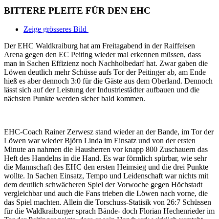
BITTERE PLEITE FÜR DEN EHC
Zeige grösseres Bild
Der EHC Waldkraiburg hat am Freitagabend in der Raiffeisen
Arena gegen den EC Peiting wieder mal erkennen müssen, dass
man in Sachen Effizienz noch Nachholbedarf hat. Zwar gaben die
Löwen deutlich mehr Schüsse aufs Tor der Peitinger ab, am Ende
hieß es aber dennoch 3:0 für die Gäste aus dem Oberland. Dennoch
lässt sich auf der Leistung der Industriestädter aufbauen und die
nächsten Punkte werden sicher bald kommen.
EHC-Coach Rainer Zerwesz stand wieder an der Bande, im Tor der
Löwen war wieder Björn Linda im Einsatz und von der ersten
Minute an nahmen die Hausherren vor knapp 800 Zuschauern das
Heft des Handelns in die Hand. Es war förmlich spürbar, wie sehr
die Mannschaft des EHC den ersten Heimsieg und die drei Punkte
wollte. In Sachen Einsatz, Tempo und Leidenschaft war nichts mit
dem deutlich schwächeren Spiel der Vorwoche gegen Höchstadt
vergleichbar und auch die Fans trieben die Löwen nach vorne, die
das Spiel machten. Allein die Torschuss-Statisik von 26:7 Schüssen
für die Waldkraiburger sprach Bände- doch Florian Hechenrieder im