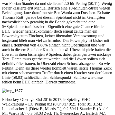
war Florian Stauder da und stellte auf 2:0 für Peiting (50:11). Wenig
später kassierte erst Manuel Bartsch eine 10-Minuten-Strafe wegen
Beleidigung, kurz drauf musste Ben Warda zum Duschen. Er hatte
Thomas Rott- gerade bei diesem Spielstand nicht im Geringsten
nachvollziehbar- gewaltig in die Bande gekracht und eine
5+Spieldauerstrafe kassiert. Eigentlich eine gute Chance für den
EHC, wieder heranzukommen- doch erneut zeigte man ein
Powerplay zum Fürchten, keiner übernahm Verantwortung und
insgesamt blieb man viel zu harmlos. Das Powerplay ist bisher mit
einer Effektivität von 4,88% einfach nicht Oberligareif und war
auch in diesem Spiel der Knackpunkt: 41 Überzahlspiele hatten die
Löwen in ihren bisherigen 9 Spielen, dabei gelangen zwei mickrige
Tore. Daran muss gearbeitet werden und die Löwen sollten sich
definitiv öfter trauen, in Überzahl einen Schuss abzugeben. So wie
Peiting: Denn als diese wieder komplett waren, setzte Thomas Zeck
mit einem sehenswerten Treffer durch einen Kracher von der blauen
Linie (58:03) schließlich den Schlusspunkt- Schüsse wie diese
fehlen beim EHC einfach. Derzeit zumindest.
Eishockey-Oberliga Süd 2016/ 2017, 9.Spieltag. EHC
Waldkraiburg – EC Peiting 0:3 (0:0/ 0:1/ 0:2). Tore: 0:1 31:42
Lautenbacher J. (Dietz F., Morris T.), 0:2 50:11 Stauder F. (Andrä
M., Warda B.), 0:3 58:03 Zeck Th. (Feuerecker A., Bartsch M.).