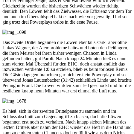
Tor der Peitinger zeigte, dass er sein Handwerk wirklich versteht.
Gleichzeitig wurden die bisherigen Schwächen wieder richtig
deutlich: Den Löwen fehlt das Zielwasser, die Effizienz vor dem Tor
und auch im Überzahlspiel hakt es nach wie vor gewaltig. Und so
ging trotz drei Powerplays torlos in die erste Pause.
Das zweite Drittel begannen die Löwen ebenfalls stark- aber ohne
Lukas Wagner, der Atemprobleme hatte- und boten den Peitingern,
die ihren Meister bei ihren bisher wenigen Chancen in Linda
gefunden hatten, gut Paroli. Nach knapp 24 Minuten hieß es dann
zum vierten Mal Überzahl für den EHC, doch anstatt endlich das
inzwischen verdiente 1:0 zu erzielen, blieb es beim torlosen Remis.
Die Gäste dagegen brauchten gar nicht erst ein Powerplay und so
überwand Jonas Lautenbacher (31:42) schließlich Linda und brachte
Peiting in Front. Die Löwen wirkten zum Teil geschockt und für die
restlichen knapp neun Minuten war erst einmal die Luft raus.
Es hieß, sich in der zweiten Drittelpause zu sammeln und im
Schlussabschnitt zum Gegenangriff zu blasen, doch die Löwen
begannen erst noch zu verhalten. Nach knapp sieben Minuten des
letzten Drittels aber nahm der EHC wieder das Heft in die Hand und
kam zu einigen guten Chancen- doch gefühlt wie aus dem Nichts