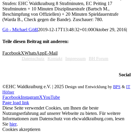
Strafen: EHC Waldkraiburg 8 Strafminuten, EC Peiting 17
Strafminuten + 10 Minuten Disziplinarstrafe (Bartsch M.,
Beschimpfung von Offiziellen) + 20 Minuten Spieldauerstrafe
(Warda B., Check gegen die Bande). Zuschauer: 780.
Gö - Michael Gößl
2019-12-17T13:48:32+01:00
Oktober 29, 2016
|
Teile diesen Beitrag mit anderen:
Facebook
X
WhatsApp
E-Mail
Datenschutz
Kontakt
Impressum
BH Forum
Social
©EHC Waldkraiburg e.V. | 2025
Design und Entwicklung by
BPS
&
IT
Höfner
Facebook
Instagram
X
YouTube
Page load link
Diese Seite verwendet Cookies, um Ihnen die beste
Nutzungserfahrung auf unserer Webseite zu bieten. Für weitere
Informationen zum Datenschutz von ehcwaldkraiburg.com, lesen
Sie
hier
.
Cookies akzeptieren