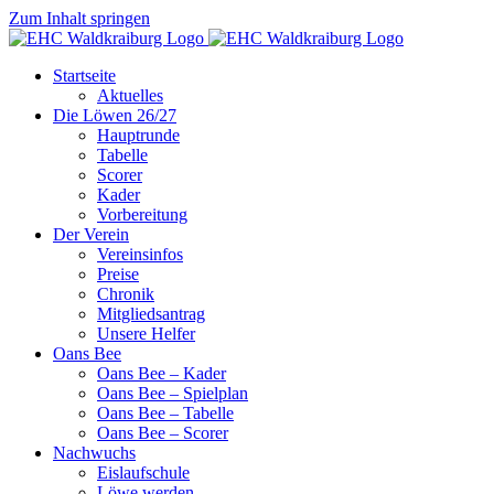
Zum Inhalt springen
Startseite
Aktuelles
Die Löwen 26/27
Hauptrunde
Tabelle
Scorer
Kader
Vorbereitung
Der Verein
Vereinsinfos
Preise
Chronik
Mitgliedsantrag
Unsere Helfer
Oans Bee
Oans Bee – Kader
Oans Bee – Spielplan
Oans Bee – Tabelle
Oans Bee – Scorer
Nachwuchs
Eislaufschule
Löwe werden