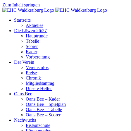
Zum Inhalt springen
Startseite
Aktuelles
Die Löwen 26/27
Hauptrunde
Tabelle
Scorer
Kader
Vorbereitung
Der Verein
Vereinsinfos
Preise
Chronik
Mitgliedsantrag
Unsere Helfer
Oans Bee
Oans Bee – Kader
Oans Bee – Spielplan
Oans Bee – Tabelle
Oans Bee – Scorer
Nachwuchs
Eislaufschule
Löwe werden