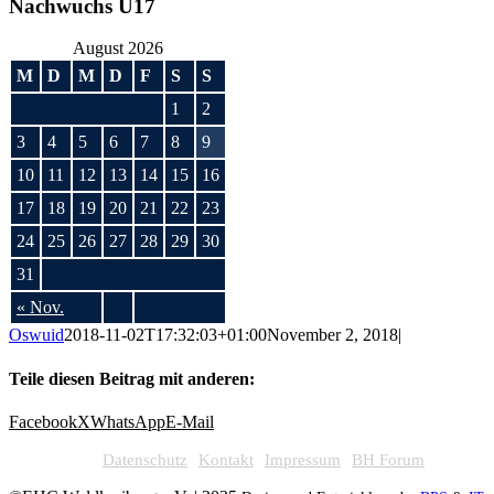
Nachwuchs U17
August 2026
M
D
M
D
F
S
S
1
2
3
4
5
6
7
8
9
10
11
12
13
14
15
16
17
18
19
20
21
22
23
24
25
26
27
28
29
30
31
« Nov.
Oswuid
2018-11-02T17:32:03+01:00
November 2, 2018
|
Teile diesen Beitrag mit anderen:
Facebook
X
WhatsApp
E-Mail
Datenschutz
Kontakt
Impressum
BH Forum