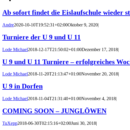
Ab sofort findet die Eislaufschule wieder st
Andre
2020-10-10T19:52:31+02:00
Oktober 9, 2020
|
Turniere der U 9 und U 11
Lode Michael
2018-12-17T21:50:02+01:00
Dezember 17, 2018
|
U 9 und U 11 Turniere – erfolgreiches Woc
Lode Michael
2018-11-20T21:13:47+01:00
November 20, 2018
|
U 9 in Dorfen
Lode Michael
2018-11-04T21:31:40+01:00
November 4, 2018
|
COMING SOON – JUNGLÖWEN
TuXepp
2018-06-30T02:15:16+02:00
Juni 30, 2018
|