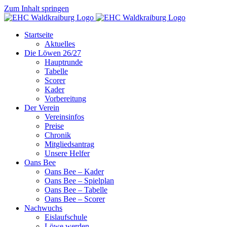
Zum Inhalt springen
Startseite
Aktuelles
Die Löwen 26/27
Hauptrunde
Tabelle
Scorer
Kader
Vorbereitung
Der Verein
Vereinsinfos
Preise
Chronik
Mitgliedsantrag
Unsere Helfer
Oans Bee
Oans Bee – Kader
Oans Bee – Spielplan
Oans Bee – Tabelle
Oans Bee – Scorer
Nachwuchs
Eislaufschule
Löwe werden