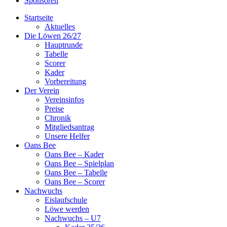
Sponsoren
Startseite
Aktuelles
Die Löwen 26/27
Hauptrunde
Tabelle
Scorer
Kader
Vorbereitung
Der Verein
Vereinsinfos
Preise
Chronik
Mitgliedsantrag
Unsere Helfer
Oans Bee
Oans Bee – Kader
Oans Bee – Spielplan
Oans Bee – Tabelle
Oans Bee – Scorer
Nachwuchs
Eislaufschule
Löwe werden
Nachwuchs – U7