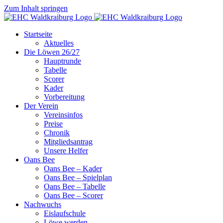
Zum Inhalt springen
Startseite
Aktuelles
Die Löwen 26/27
Hauptrunde
Tabelle
Scorer
Kader
Vorbereitung
Der Verein
Vereinsinfos
Preise
Chronik
Mitgliedsantrag
Unsere Helfer
Oans Bee
Oans Bee – Kader
Oans Bee – Spielplan
Oans Bee – Tabelle
Oans Bee – Scorer
Nachwuchs
Eislaufschule
Löwe werden