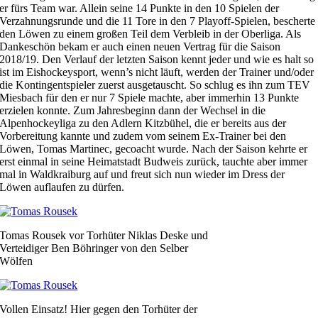
er fürs Team war. Allein seine 14 Punkte in den 10 Spielen der
Verzahnungsrunde und die 11 Tore in den 7 Playoff-Spielen, bescherte
den Löwen zu einem großen Teil dem Verbleib in der Oberliga. Als
Dankeschön bekam er auch einen neuen Vertrag für die Saison
2018/19. Den Verlauf der letzten Saison kennt jeder und wie es halt so
ist im Eishockeysport, wenn’s nicht läuft, werden der Trainer und/oder
die Kontingentspieler zuerst ausgetauscht. So schlug es ihn zum TEV
Miesbach für den er nur 7 Spiele machte, aber immerhin 13 Punkte
erzielen konnte. Zum Jahresbeginn dann der Wechsel in die
Alpenhockeyliga zu den Adlern Kitzbühel, die er bereits aus der
Vorbereitung kannte und zudem vom seinem Ex-Trainer bei den
Löwen, Tomas Martinec, gecoacht wurde. Nach der Saison kehrte er
erst einmal in seine Heimatstadt Budweis zurück, tauchte aber immer
mal in Waldkraiburg auf und freut sich nun wieder im Dress der
Löwen auflaufen zu dürfen.
Tomas Rousek vor Torhüter Niklas Deske und
Verteidiger Ben Böhringer von den Selber
Wölfen
Vollen Einsatz! Hier gegen den Torhüter der