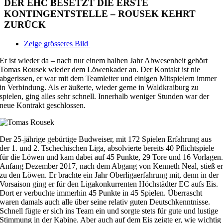
DER EHC BESETZT DIE ERSTE
KONTINGENTSTELLE – ROUSEK KEHRT
ZURÜCK
Zeige grösseres Bild
Er ist wieder da – nach nur einem halben Jahr Abwesenheit gehört
Tomas Rousek wieder dem Löwenkader an. Der Kontakt ist nie
abgerissen, er war mit dem Teamleiter und einigen Mitspielern immer
in Verbindung. Als er äußerte, wieder gerne in Waldkraiburg zu
spielen, ging alles sehr schnell. Innerhalb weniger Stunden war der
neue Kontrakt geschlossen.
Der 25-jährige gebürtige Budweiser, mit 172 Spielen Erfahrung aus
der 1. und 2. Tschechischen Liga, absolvierte bereits 40 Pflichtspiele
für die Löwen und kam dabei auf 45 Punkte, 29 Tore und 16 Vorlagen
Anfang Dezember 2017, nach dem Abgang von Kenneth Neal, stieß e
zu den Löwen. Er brachte ein Jahr Oberligaerfahrung mit, denn in der
Vorsaison ging er für den Ligakonkurrenten Höchstädter EC aufs Eis.
Dort er verbuchte immerhin 45 Punkte in 45 Spielen. Überrascht
waren damals auch alle über seine relativ guten Deutschkenntnisse.
Schnell fügte er sich ins Team ein und sorgte stets für gute und lustige
Stimmung in der Kabine. Aber auch auf dem Eis zeigte er, wie wichtig