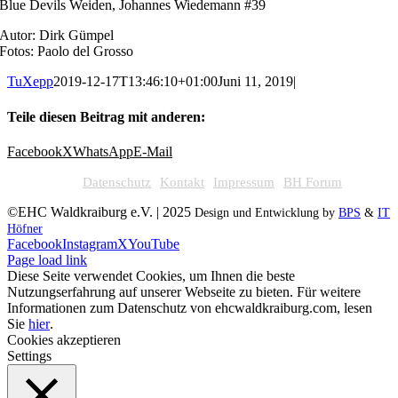
Blue Devils Weiden, Johannes Wiedemann #39
Autor: Dirk Gümpel
Fotos: Paolo del Grosso
TuXepp
2019-12-17T13:46:10+01:00
Juni 11, 2019
|
Teile diesen Beitrag mit anderen:
Facebook
X
WhatsApp
E-Mail
Datenschutz
Kontakt
Impressum
BH Forum
©EHC Waldkraiburg e.V. | 2025
Design und Entwicklung by
BPS
&
IT
Höfner
Facebook
Instagram
X
YouTube
Page load link
Diese Seite verwendet Cookies, um Ihnen die beste
Nutzungserfahrung auf unserer Webseite zu bieten. Für weitere
Informationen zum Datenschutz von ehcwaldkraiburg.com, lesen
Sie
hier
.
Cookies akzeptieren
Settings