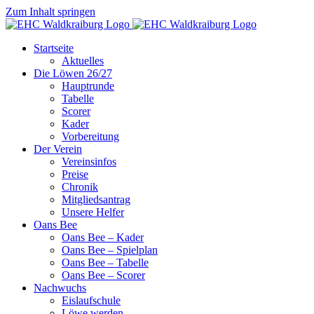
Zum Inhalt springen
Startseite
Aktuelles
Die Löwen 26/27
Hauptrunde
Tabelle
Scorer
Kader
Vorbereitung
Der Verein
Vereinsinfos
Preise
Chronik
Mitgliedsantrag
Unsere Helfer
Oans Bee
Oans Bee – Kader
Oans Bee – Spielplan
Oans Bee – Tabelle
Oans Bee – Scorer
Nachwuchs
Eislaufschule
Löwe werden