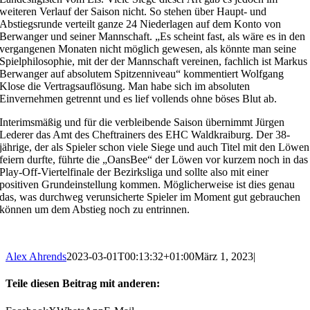
weiteren Verlauf der Saison nicht. So stehen über Haupt- und
Abstiegsrunde verteilt ganze 24 Niederlagen auf dem Konto von
Berwanger und seiner Mannschaft. „Es scheint fast, als wäre es in den
vergangenen Monaten nicht möglich gewesen, als könnte man seine
Spielphilosophie, mit der der Mannschaft vereinen, fachlich ist Markus
Berwanger auf absolutem Spitzenniveau“ kommentiert Wolfgang
Klose die Vertragsauflösung. Man habe sich im absoluten
Einvernehmen getrennt und es lief vollends ohne böses Blut ab.
Interimsmäßig und für die verbleibende Saison übernimmt Jürgen
Lederer das Amt des Cheftrainers des EHC Waldkraiburg. Der 38-
jährige, der als Spieler schon viele Siege und auch Titel mit den Löwen
feiern durfte, führte die „OansBee“ der Löwen vor kurzem noch in das
Play-Off-Viertelfinale der Bezirksliga und sollte also mit einer
positiven Grundeinstellung kommen. Möglicherweise ist dies genau
das, was durchweg verunsicherte Spieler im Moment gut gebrauchen
können um dem Abstieg noch zu entrinnen.
Alex Ahrends
2023-03-01T00:13:32+01:00
März 1, 2023
|
Teile diesen Beitrag mit anderen: