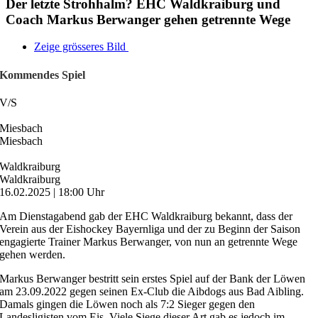
Der letzte Strohhalm? EHC Waldkraiburg und
Coach Markus Berwanger gehen getrennte Wege
Zeige grösseres Bild
Kommendes Spiel
V
/
S
Miesbach
Miesbach
Waldkraiburg
Waldkraiburg
16.02.2025 | 18:00 Uhr
Am Dienstagabend gab der EHC Waldkraiburg bekannt, dass der
Verein aus der Eishockey Bayernliga und der zu Beginn der Saison
engagierte Trainer Markus Berwanger, von nun an getrennte Wege
gehen werden.
Markus Berwanger bestritt sein erstes Spiel auf der Bank der Löwen
am 23.09.2022 gegen seinen Ex-Club die Aibdogs aus Bad Aibling.
Damals gingen die Löwen noch als 7:2 Sieger gegen den
Landesligisten vom Eis. Viele Siege dieser Art gab es jedoch im