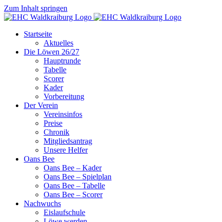
Zum Inhalt springen
Startseite
Aktuelles
Die Löwen 26/27
Hauptrunde
Tabelle
Scorer
Kader
Vorbereitung
Der Verein
Vereinsinfos
Preise
Chronik
Mitgliedsantrag
Unsere Helfer
Oans Bee
Oans Bee – Kader
Oans Bee – Spielplan
Oans Bee – Tabelle
Oans Bee – Scorer
Nachwuchs
Eislaufschule
Löwe werden