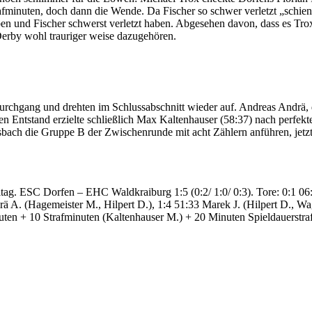
rafminuten, doch dann die Wende. Da Fischer so schwer verletzt „schie
ben und Fischer schwerst verletzt haben. Abgesehen davon, dass es Tro
 Derby wohl trauriger weise dazugehören.
chgang und drehten im Schlussabschnitt wieder auf. Andreas Andrä, de
Den Entstand erzielte schließlich Max Kaltenhauser (58:37) nach perfe
 die Gruppe B der Zwischenrunde mit acht Zählern anführen, jetzt sp
g. ESC Dorfen – EHC Waldkraiburg 1:5 (0:2/ 1:0/ 0:3). Tore: 0:1 06:
rä A. (Hagemeister M., Hilpert D.), 1:4 51:33 Marek J. (Hilpert D., W
en + 10 Strafminuten (Kaltenhauser M.) + 20 Minuten Spieldauerstraf