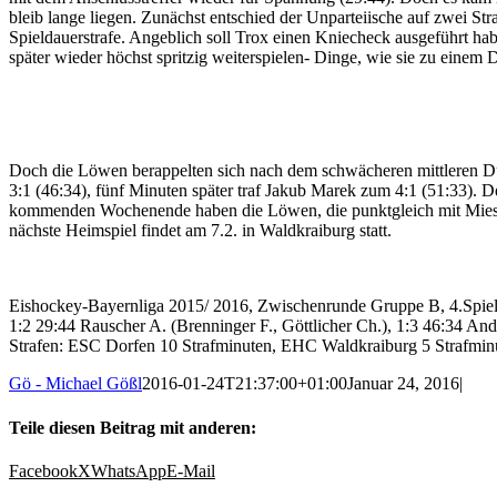
bleib lange liegen. Zunächst entschied der Unparteiische auf zwei St
Spieldauerstrafe. Angeblich soll Trox einen Kniecheck ausgeführt ha
später wieder höchst spritzig weiterspielen- Dinge, wie sie zu einem
Doch die Löwen berappelten sich nach dem schwächeren mittleren Dur
3:1 (46:34), fünf Minuten später traf Jakub Marek zum 4:1 (51:33). 
kommenden Wochenende haben die Löwen, die punktgleich mit Miesbach
nächste Heimspiel findet am 7.2. in Waldkraiburg statt.
Eishockey-Bayernliga 2015/ 2016, Zwischenrunde Gruppe B, 4.Spielta
1:2 29:44 Rauscher A. (Brenninger F., Göttlicher Ch.), 1:3 46:34 And
Strafen: ESC Dorfen 10 Strafminuten, EHC Waldkraiburg 5 Strafminut
Gö - Michael Gößl
2016-01-24T21:37:00+01:00
Januar 24, 2016
|
Teile diesen Beitrag mit anderen:
Facebook
X
WhatsApp
E-Mail