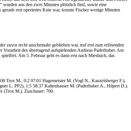
n“ wurden aus den zwei Minuten plötzlich fünf, sowie eine
x gerade erst operiertes Knie war, konnte Fischer wenige Minuten
r zuvor recht unscheinabr geblieben war, traf erst zum erlösenden
kter Vorarbeit des überragend aufspielenden Andreas Paderhuber. Am
ielfrei. Am 5. Februar geht es dann erst nach Miesbach, das
08 Trox M., 0:2 07:01 Hagemeister M. (Vogl N., Kanzelsberger F.),
agner L. PP2), 1:5 58:37 Kaltenhauser M. (Paderhuber A., Hilpert D.).
e (Trox M.). Zuschauer: 700.