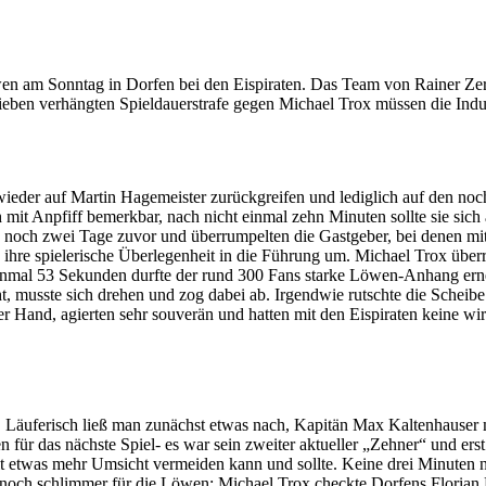
wen am Sonntag in Dorfen bei den Eispiraten. Das Team von Rainer Zerw
ieben verhängten Spieldauerstrafe gegen Michael Trox müssen die Indu
eder auf Martin Hagemeister zurückgreifen und lediglich auf den noch
h mit Anpfiff bemerkbar, nach nicht einmal zehn Minuten sollte sie s
e noch zwei Tage zuvor und überrumpelten die Gastgeber, bei denen mi
re spielerische Überlegenheit in die Führung um. Michael Trox überrum
inmal 53 Sekunden durfte der rund 300 Fans starke Löwen-Anhang erne
t, musste sich drehen und zog dabei ab. Irgendwie rutschte die Scheib
der Hand, agierten sehr souverän und hatten mit den Eispiraten keine wir
r. Läuferisch ließ man zunächst etwas nach, Kapitän Max Kaltenhause
 für das nächste Spiel- es war sein zweiter aktueller „Zehner“ und ers
 etwas mehr Umsicht vermeiden kann und sollte. Keine drei Minuten nac
noch schlimmer für die Löwen: Michael Trox checkte Dorfens Florian F