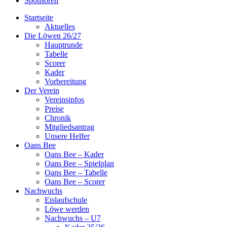
Sponsoren
Startseite
Aktuelles
Die Löwen 26/27
Hauptrunde
Tabelle
Scorer
Kader
Vorbereitung
Der Verein
Vereinsinfos
Preise
Chronik
Mitgliedsantrag
Unsere Helfer
Oans Bee
Oans Bee – Kader
Oans Bee – Spielplan
Oans Bee – Tabelle
Oans Bee – Scorer
Nachwuchs
Eislaufschule
Löwe werden
Nachwuchs – U7