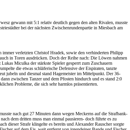
esz gewann mit 5:1 relativ deutlich gegen den alten Rivalen, musste
striestädter bei der nächsten Zwischenrundenpartie in Miesbach am
 immer verletzten Christof Hradek, sowie den verhinderten Philipp
ich auch in Toren ausdrücken. Doch der Reihe nach: Die Löwen nahmen
t Lukas Miculka der stärkste Spieler gesperrt zum Zuschauern
pelte die etwas schläferische Defensive der Eispiraten, tanzte
ut jubeln und diesmal stand Hagemeister im Mittelpunkt. Der 36-
e dann zwischen Tanzer und dem Pfosten hindurch und es stand 2:0
klichen Probleme, die sich sehr harmlos präsentierten.
r musste nach gut 27 Minuten dann wegen Meckerns auf die Strafbank-
t nach dem dritten muss man einmal pausieren- doch führte es zu
h dieser Strafe klingelte es bereits und Alexander Rauscher sorgte
ischer auf dem Eis, weit entfernt von irgendeiner Bande und Fischer