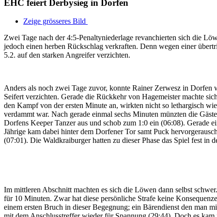
EHC feiert Derbysieg in Dorfen
Zeige grösseres Bild
Zwei Tage nach der 4:5-Penaltyniederlage revanchierten sich die Lö
jedoch einen herben Rückschlag verkraften. Denn wegen einer übertr
5.2. auf den starken Angreifer verzichten.
Anders als noch zwei Tage zuvor, konnte Rainer Zerwesz in Dorfen wi
Seifert verzichten. Gerade die Rückkehr von Hagemeister machte sic
den Kampf von der ersten Minute an, wirkten nicht so lethargisch wi
verdammt war. Nach gerade einmal sechs Minuten münzten die Gäste ih
Dorfens Keeper Tanzer aus und schob zum 1:0 ein (06:08). Gerade e
Jährige kam dabei hinter dem Dorfener Tor samt Puck hervorgerausch
(07:01). Die Waldkraiburger hatten zu dieser Phase das Spiel fest in 
Im mittleren Abschnitt machten es sich die Löwen dann selbst schwe
für 10 Minuten. Zwar hat diese persönliche Strafe keine Konsequenzen
einem ersten Bruch in dieser Begegnung; ein Bärendienst den man mit
mit dem Anschlusstreffer wieder für Spannung (29:44). Doch es kam 