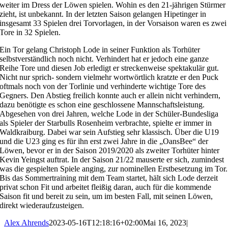
weiter im Dress der Löwen spielen. Wohin es den 21-jährigen Stürmer
zieht, ist unbekannt. In der letzten Saison gelangen Hipetinger in
insgesamt 33 Spielen drei Torvorlagen, in der Vorsaison waren es zwei
Tore in 32 Spielen.
Ein Tor gelang Christoph Lode in seiner Funktion als Torhüter
selbstverständlich noch nicht. Verhindert hat er jedoch eine ganze
Reihe Tore und diesen Job erledigt er streckenweise spektakulär gut.
Nicht nur sprich- sondern vielmehr wortwörtlich kratzte er den Puck
oftmals noch von der Torlinie und verhinderte wichtige Tore des
Gegners. Den Abstieg freilich konnte auch er allein nicht verhindern,
dazu benötigte es schon eine geschlossene Mannschaftsleistung.
Abgesehen von drei Jahren, welche Lode in der Schüler-Bundesliga
als Spieler der Starbulls Rosenheim verbrachte, spielte er immer in
Waldkraiburg. Dabei war sein Aufstieg sehr klassisch. Über die U19
und die U23 ging es für ihn erst zwei Jahre in die „OansBee“ der
Löwen, bevor er in der Saison 2019/2020 als zweiter Torhüter hinter
Kevin Yeingst auftrat. In der Saison 21/22 mauserte er sich, zumindest
was die gespielten Spiele anging, zur nominellen Erstbesetzung im Tor.
Bis das Sommertraining mit dem Team startet, hält sich Lode derzeit
privat schon Fit und arbeitet fleißig daran, auch für die kommende
Saison fit und bereit zu sein, um im besten Fall, mit seinen Löwen,
direkt wiederaufzusteigen.
Alex Ahrends
2023-05-16T12:18:16+02:00
Mai 16, 2023
|