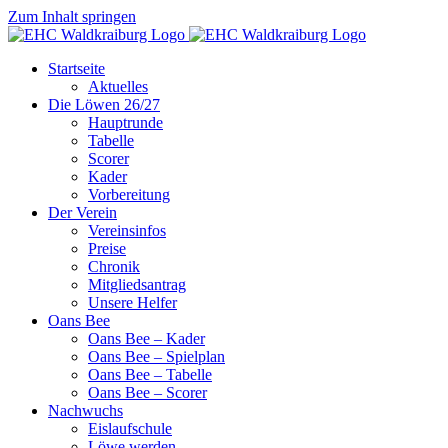
Zum Inhalt springen
Startseite
Aktuelles
Die Löwen 26/27
Hauptrunde
Tabelle
Scorer
Kader
Vorbereitung
Der Verein
Vereinsinfos
Preise
Chronik
Mitgliedsantrag
Unsere Helfer
Oans Bee
Oans Bee – Kader
Oans Bee – Spielplan
Oans Bee – Tabelle
Oans Bee – Scorer
Nachwuchs
Eislaufschule
Löwe werden