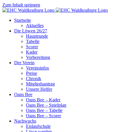
Zum Inhalt springen
Startseite
Aktuelles
Die Löwen 26/27
Hauptrunde
Tabelle
Scorer
Kader
Vorbereitung
Der Verein
Vereinsinfos
Preise
Chronik
Mitgliedsantrag
Unsere Helfer
Oans Bee
Oans Bee – Kader
Oans Bee – Spielplan
Oans Bee – Tabelle
Oans Bee – Scorer
Nachwuchs
Eislaufschule
Löwe werden