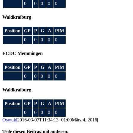
0
0
0
0
0
Waldkraiburg
Position
GP
P
G
A
PIM
0
0
0
0
0
ECDC Memmingen
Position
GP
P
G
A
PIM
0
0
0
0
0
Waldkraiburg
Position
GP
P
G
A
PIM
0
0
0
0
0
Oswuid
2016-03-07T11:34:13+01:00
März 4, 2016
|
Teile diesen Beitrag mit anderen: