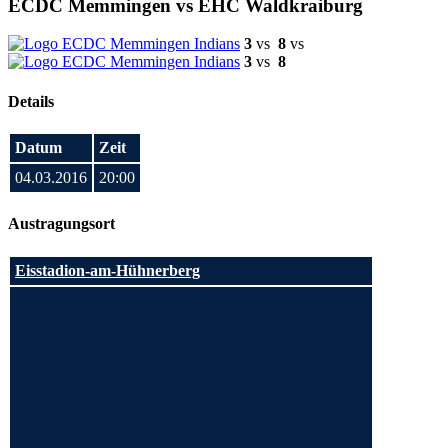
ECDC Memmingen vs EHC Waldkraiburg
3
vs
8
vs
3
vs
8
Details
Datum
Zeit
04.03.2016
20:00
Austragungsort
Eisstadion-am-Hühnerberg