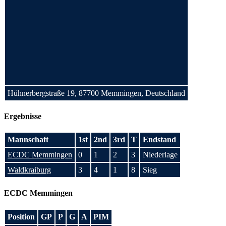
Hühnerbergstraße 19, 87700 Memmingen, Deutschland
Ergebnisse
Mannschaft
1st
2nd
3rd
T
Endstand
ECDC Memmingen
0
1
2
3
Niederlage
Waldkraiburg
3
4
1
8
Sieg
ECDC Memmingen
Position
GP
P
G
A
PIM