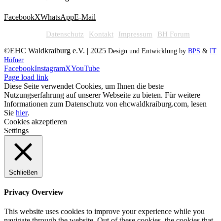
Facebook
X
WhatsApp
E-Mail
Datenschutz
Kontakt
Impressum
BH Forum
©EHC Waldkraiburg e.V. | 2025
Design und Entwicklung by
BPS
&
IT
Höfner
Facebook
Instagram
X
YouTube
Page load link
Diese Seite verwendet Cookies, um Ihnen die beste
Nutzungserfahrung auf unserer Webseite zu bieten. Für weitere
Informationen zum Datenschutz von ehcwaldkraiburg.com, lesen
Sie
hier
.
Cookies akzeptieren
Settings
Schließen
Privacy Overview
This website uses cookies to improve your experience while you
navigate through the website. Out of these cookies, the cookies that