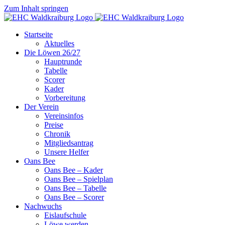
Zum Inhalt springen
Startseite
Aktuelles
Die Löwen 26/27
Hauptrunde
Tabelle
Scorer
Kader
Vorbereitung
Der Verein
Vereinsinfos
Preise
Chronik
Mitgliedsantrag
Unsere Helfer
Oans Bee
Oans Bee – Kader
Oans Bee – Spielplan
Oans Bee – Tabelle
Oans Bee – Scorer
Nachwuchs
Eislaufschule
Löwe werden