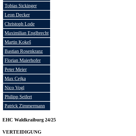
Tobias Sickinger
Leon Decker
Christoph Lode
Maximilian Englbrecht
Martin Kokeš
Bastian Rosenkranz
Florian Maierhofer
Peter Meier
Max Cejka
Nico Vogl
Philipp Seifert
Patrick Zimmermann
EHC Waldkraiburg 24/25
VERTEIDIGUNG