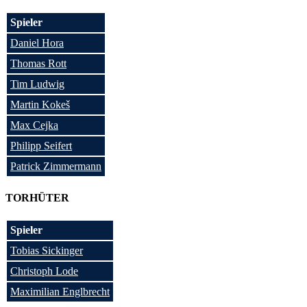
Spieler
Daniel Hora
Thomas Rott
Tim Ludwig
Martin Kokeš
Max Cejka
Philipp Seifert
Patrick Zimmermann
TORHÜTER
Spieler
Tobias Sickinger
Christoph Lode
Maximilian Englbrecht