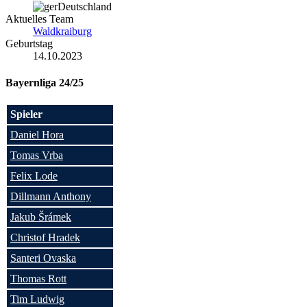
Deutschland
Aktuelles Team
Waldkraiburg
Geburtstag
14.10.2023
Bayernliga 24/25
Spieler
Daniel Hora
Tomas Vrba
Felix Lode
Dillmann Anthony
Jakub Šrámek
Christof Hradek
Santeri Ovaska
Thomas Rott
Tim Ludwig