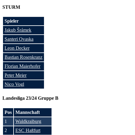
STURM
Spieler
Jakub Šrámek
Santeri Ovaska
Leon Decker
Bastian Rosenkranz
Florian Maierhofer
Peter Meier
Nico Vogl
Landesliga 23/24 Gruppe B
Pos
Mannschaft
1
Waldkraiburg
2
ESC Haßfurt