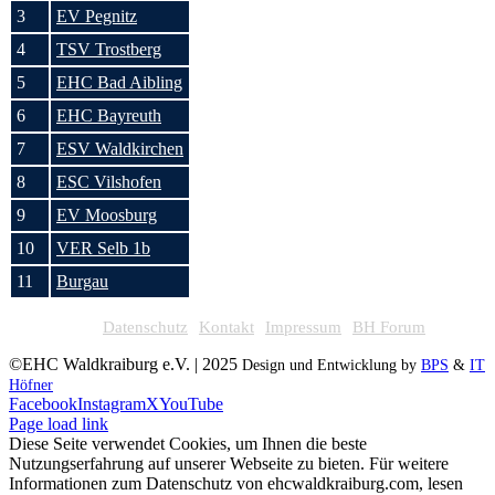
3
EV Pegnitz
4
TSV Trostberg
5
EHC Bad Aibling
6
EHC Bayreuth
7
ESV Waldkirchen
8
ESC Vilshofen
9
EV Moosburg
10
VER Selb 1b
11
Burgau
Datenschutz
Kontakt
Impressum
BH Forum
©EHC Waldkraiburg e.V. | 2025
Design und Entwicklung by
BPS
&
IT
Höfner
Facebook
Instagram
X
YouTube
Page load link
Diese Seite verwendet Cookies, um Ihnen die beste
Nutzungserfahrung auf unserer Webseite zu bieten. Für weitere
Informationen zum Datenschutz von ehcwaldkraiburg.com, lesen