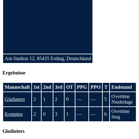
Am Stadion 12, 85435 Erding, Deutschland
Ergebnisse
Mannschaft
1st
2nd
3rd
OT
PPG
PPO
T
Endstand
Overtime
Gladiators
2
1
2
0
—
—
5
Niederlage
Overtime
Kempten
2
0
3
1
—
—
6
Sieg
Gladiators