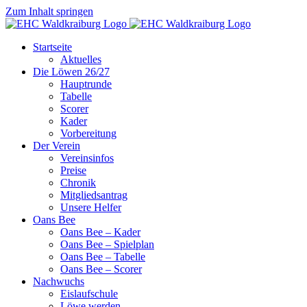
Zum Inhalt springen
Startseite
Aktuelles
Die Löwen 26/27
Hauptrunde
Tabelle
Scorer
Kader
Vorbereitung
Der Verein
Vereinsinfos
Preise
Chronik
Mitgliedsantrag
Unsere Helfer
Oans Bee
Oans Bee – Kader
Oans Bee – Spielplan
Oans Bee – Tabelle
Oans Bee – Scorer
Nachwuchs
Eislaufschule
Löwe werden