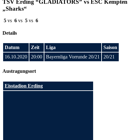
TSV Erding “GLADIATORS” vs ESC Kempten
„Sharks“
5
vs
6
vs
5
vs
6
Details
Datum
Zeit
Liga
Saison
16.10.2020
20:00
Bayernliga Vorrunde 20/21
20/21
Austragungsort
Eisstadion Erding