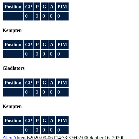
Position
GP
P
G
A
PIM
0
0
0
0
0
Kempten
Position
GP
P
G
A
PIM
0
0
0
0
0
Gladiators
Position
GP
P
G
A
PIM
0
0
0
0
0
Kempten
Position
GP
P
G
A
PIM
0
0
0
0
0
Alex Ahrends
2020-09-06T14:33:37+02:00
Oktober 16, 2020
|