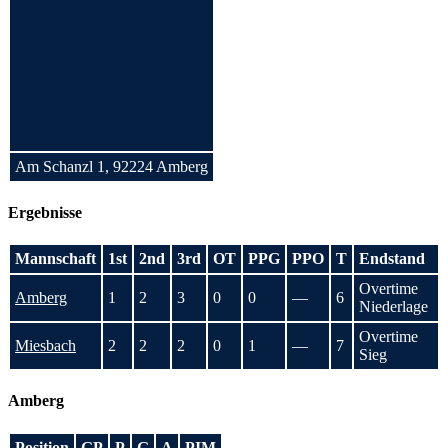
Am Schanzl 1, 92224 Amberg
Ergebnisse
Mannschaft
1st
2nd
3rd
OT
PPG
PPO
T
Endstand
Overtime
Amberg
1
2
3
0
0
—
6
Niederlage
Overtime
Miesbach
2
2
2
0
1
—
7
Sieg
Amberg
Position
GP
P
G
A
PIM