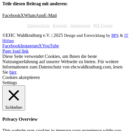
Teile diesen Beitrag mit anderen:
Facebook
X
WhatsApp
E-Mail
Datenschutz
Kontakt
Impressum
BH Forum
©EHC Waldkraiburg e.V. | 2025
Design und Entwicklung by
BPS
&
IT
Höfner
Facebook
Instagram
X
YouTube
Page load link
Diese Seite verwendet Cookies, um Ihnen die beste
Nutzungserfahrung auf unserer Webseite zu bieten. Für weitere
Informationen zum Datenschutz von ehcwaldkraiburg.com, lesen
Sie
hier
.
Cookies akzeptieren
Settings
Schließen
Privacy Overview
This website uses cookies to improve your experience while you