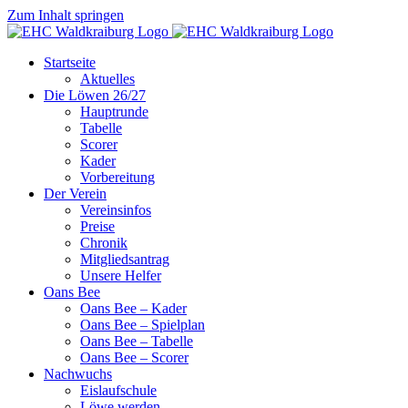
Zum Inhalt springen
Startseite
Aktuelles
Die Löwen 26/27
Hauptrunde
Tabelle
Scorer
Kader
Vorbereitung
Der Verein
Vereinsinfos
Preise
Chronik
Mitgliedsantrag
Unsere Helfer
Oans Bee
Oans Bee – Kader
Oans Bee – Spielplan
Oans Bee – Tabelle
Oans Bee – Scorer
Nachwuchs
Eislaufschule
Löwe werden