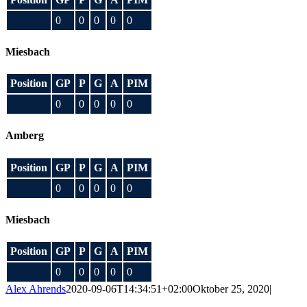
0
0
0
0
0
Miesbach
Position
GP
P
G
A
PIM
0
0
0
0
0
Amberg
Position
GP
P
G
A
PIM
0
0
0
0
0
Miesbach
Position
GP
P
G
A
PIM
0
0
0
0
0
Alex Ahrends
2020-09-06T14:34:51+02:00
Oktober 25, 2020
|