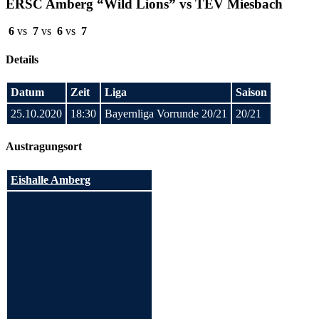
ERSC Amberg “Wild Lions” vs TEV Miesbach
6
vs
7
vs
6
vs
7
Details
Datum
Zeit
Liga
Saison
25.10.2020
18:30
Bayernliga Vorrunde 20/21
20/21
Austragungsort
Eishalle Amberg