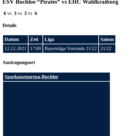
ESV Buchloe “Pirates” vs EHC Waldkraiburg
6
vs
3
vs
3
vs
6
Details
Datum
Zeit
Liga
Saison
12.12.2021
17:00
Bayernliga Vorrunde 21/22
21/22
Austragungsort
Sparkassenarena-Buchloe