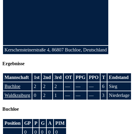
Kerschensteinerstraße 4, 86807 Buchloe, Deutschland
Ergebnisse
Mannschaft
1st
2nd
3rd
OT
PPG
PPO
T
Endstand
Buchloe
2
2
2
—
—
—
6
Sieg
Waldkraiburg
0
2
1
—
—
—
3
Niederlage
Buchloe
Position
GP
P
G
A
PIM
0
0
0
0
0