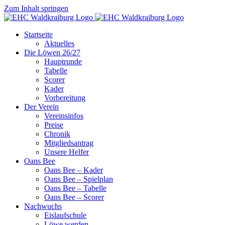
Zum Inhalt springen
Startseite
Aktuelles
Die Löwen 26/27
Hauptrunde
Tabelle
Scorer
Kader
Vorbereitung
Der Verein
Vereinsinfos
Preise
Chronik
Mitgliedsantrag
Unsere Helfer
Oans Bee
Oans Bee – Kader
Oans Bee – Spielplan
Oans Bee – Tabelle
Oans Bee – Scorer
Nachwuchs
Eislaufschule
Löwe werden