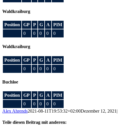
Waldkraiburg
Position
GP
P
G
A
PIM
0
0
0
0
0
Waldkraiburg
Position
GP
P
G
A
PIM
0
0
0
0
0
Buchloe
Position
GP
P
G
A
PIM
0
0
0
0
0
Alex Ahrends
2021-08-11T19:53:32+02:00
Dezember 12, 2021
|
Teile diesen Beitrag mit anderen: