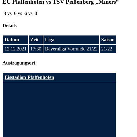
EC Pfaffenhofen vs TSV Peißenberg „Miners“
3
vs
6
vs
6
vs
3
Details
Datum
Zeit
Liga
Saison
12.12.2021
17:30
Bayernliga Vorrunde 21/22
21/22
Austragungsort
Eisstadion-Pfaffenhofen