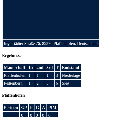
Ingolstädter Straße 76, 85276 Pfaffenhofen, Deutschland
Ergebnisse
Mannschaft
1st
2nd
3rd
T
Endstand
Pfaffenhofen
1
1
1
3
Niederlage
Peißenberg
1
2
3
6
Sieg
Pfaffenhofen
Position
GP
P
G
A
PIM
0
0
0
0
0