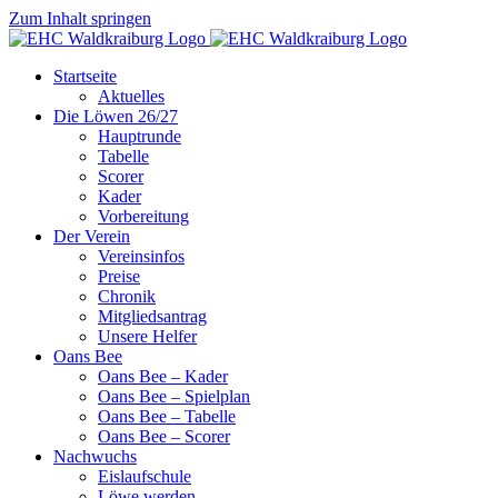
Zum Inhalt springen
Startseite
Aktuelles
Die Löwen 26/27
Hauptrunde
Tabelle
Scorer
Kader
Vorbereitung
Der Verein
Vereinsinfos
Preise
Chronik
Mitgliedsantrag
Unsere Helfer
Oans Bee
Oans Bee – Kader
Oans Bee – Spielplan
Oans Bee – Tabelle
Oans Bee – Scorer
Nachwuchs
Eislaufschule
Löwe werden