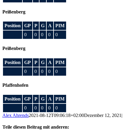
Peißenberg
Position
GP
P
G
A
PIM
0
0
0
0
0
Peißenberg
Position
GP
P
G
A
PIM
0
0
0
0
0
Pfaffenhofen
Position
GP
P
G
A
PIM
0
0
0
0
0
Alex Ahrends
2021-08-12T09:06:18+02:00
Dezember 12, 2021
|
Teile diesen Beitrag mit anderen: