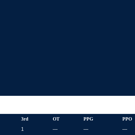
3rd
OT
PPG
PPO
1
—
—
—