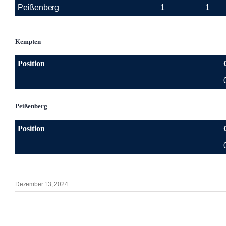
Peißenberg
1
1
Kempten
Position
Peißenberg
Position
Dezember 13, 2024