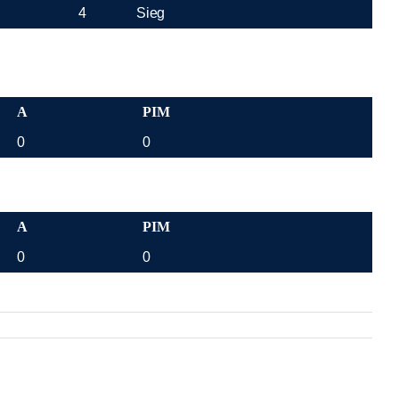
4
Sieg
A
PIM
0
0
A
PIM
0
0