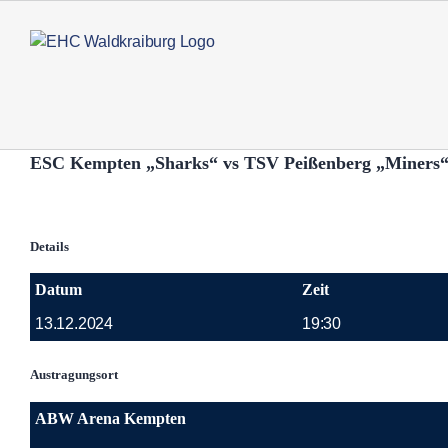
Zum
Inhalt
springen
ESC Kempten „Sharks“ vs TSV Peißenberg „Miners
Details
Datum
Zeit
13.12.2024
19:30
Austragungsort
ABW Arena Kempten