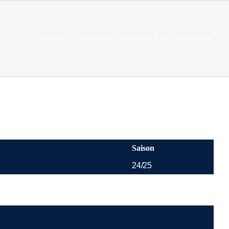
6/27
Der Verein
Oans Bee
Nachwuchs
Sponsoren
Saison
24/25