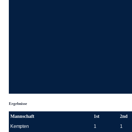
Ergebnisse
Mannschaft
1st
2nd
Kempten
1
1