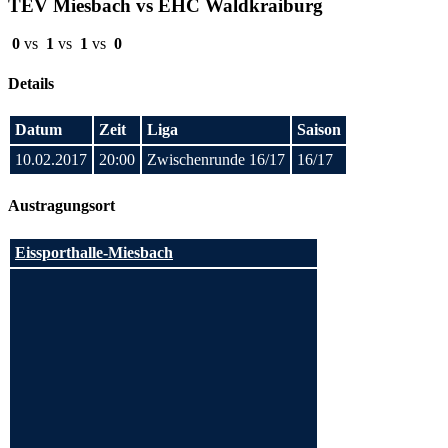
TEV Miesbach vs EHC Waldkraiburg
0
vs
1
vs
1
vs
0
Details
Datum
Zeit
Liga
Saison
10.02.2017
20:00
Zwischenrunde 16/17
16/17
Austragungsort
Eissporthalle-Miesbach