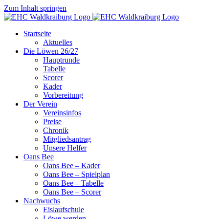
Zum Inhalt springen
Startseite
Aktuelles
Die Löwen 26/27
Hauptrunde
Tabelle
Scorer
Kader
Vorbereitung
Der Verein
Vereinsinfos
Preise
Chronik
Mitgliedsantrag
Unsere Helfer
Oans Bee
Oans Bee – Kader
Oans Bee – Spielplan
Oans Bee – Tabelle
Oans Bee – Scorer
Nachwuchs
Eislaufschule
Löwe werden