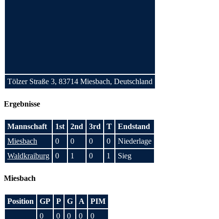
Tölzer Straße 3, 83714 Miesbach, Deutschland
Ergebnisse
Mannschaft
1st
2nd
3rd
T
Endstand
Miesbach
0
0
0
0
Niederlage
Waldkraiburg
0
1
0
1
Sieg
Miesbach
Position
GP
P
G
A
PIM
0
0
0
0
0