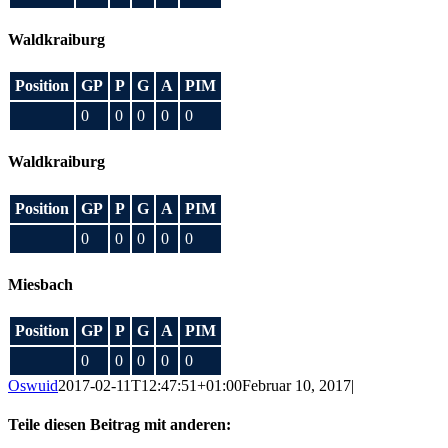
Waldkraiburg
Position
GP
P
G
A
PIM
0
0
0
0
0
Waldkraiburg
Position
GP
P
G
A
PIM
0
0
0
0
0
Miesbach
Position
GP
P
G
A
PIM
0
0
0
0
0
Oswuid
2017-02-11T12:47:51+01:00
Februar 10, 2017
|
Teile diesen Beitrag mit anderen: