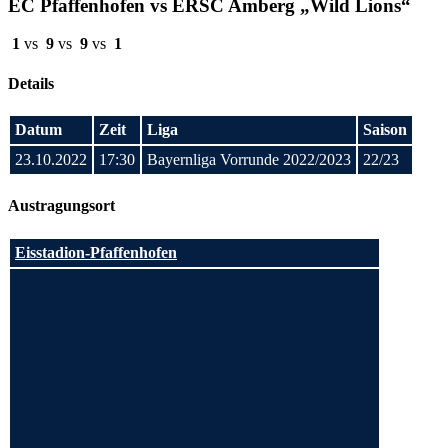
EC Pfaffenhofen vs ERSC Amberg „Wild Lions“
1
vs
9
vs
9
vs
1
Details
Datum
Zeit
Liga
Saison
23.10.2022
17:30
Bayernliga Vorrunde 2022/2023
22/23
Austragungsort
Eisstadion-Pfaffenhofen