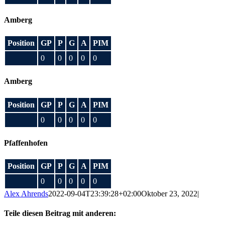
Amberg
Position
GP
P
G
A
PIM
0
0
0
0
0
Amberg
Position
GP
P
G
A
PIM
0
0
0
0
0
Pfaffenhofen
Position
GP
P
G
A
PIM
0
0
0
0
0
Alex Ahrends
2022-09-04T23:39:28+02:00
Oktober 23, 2022
|
Teile diesen Beitrag mit anderen: