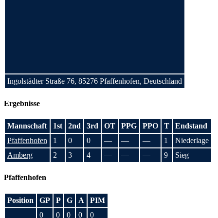
Ingolstädter Straße 76, 85276 Pfaffenhofen, Deutschland
Ergebnisse
Mannschaft
1st
2nd
3rd
OT
PPG
PPO
T
Endstand
Pfaffenhofen
1
0
0
—
—
—
1
Niederlage
Amberg
2
3
4
—
—
—
9
Sieg
Pfaffenhofen
Position
GP
P
G
A
PIM
0
0
0
0
0