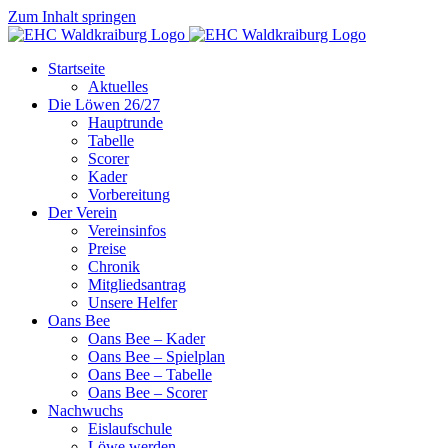
Zum Inhalt springen
Startseite
Aktuelles
Die Löwen 26/27
Hauptrunde
Tabelle
Scorer
Kader
Vorbereitung
Der Verein
Vereinsinfos
Preise
Chronik
Mitgliedsantrag
Unsere Helfer
Oans Bee
Oans Bee – Kader
Oans Bee – Spielplan
Oans Bee – Tabelle
Oans Bee – Scorer
Nachwuchs
Eislaufschule
Löwe werden