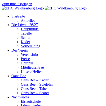
Zum Inhalt springen
Startseite
Aktuelles
Die Löwen 26/27
Hauptrunde
Tabelle
Scorer
Kader
Vorbereitung
Der Verein
Vereinsinfos
Preise
Chronik
Mitgliedsantrag
Unsere Helfer
Oans Bee
Oans Bee – Kader
Oans Bee – Spielplan
Oans Bee – Tabelle
Oans Bee – Scorer
Nachwuchs
Eislaufschule
Löwe werden