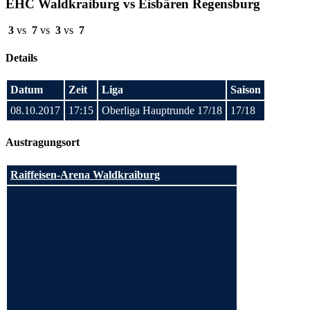
EHC Waldkraiburg vs Eisbären Regensburg
3
vs
7
vs
3
vs
7
Details
Datum
Zeit
Liga
Saison
08.10.2017
17:15
Oberliga Hauptrunde 17/18
17/18
Austragungsort
Raiffeisen-Arena Waldkraiburg