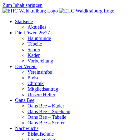
Zum Inhalt springen
Startseite
Aktuelles
Die Löwen 26/27
Hauptrunde
Tabelle
Scorer
Kader
Vorbereitung
Der Verein
Vereinsinfos
Preise
Chronik
Mitgliedsantrag
Unsere Helfer
Oans Bee
Oans Bee – Kader
Oans Bee – Spielplan
Oans Bee – Tabelle
Oans Bee – Scorer
Nachwuchs
Eislaufschule
Löwe werden