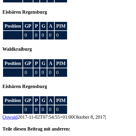
Eisbären Regensburg
Position
GP
P
G
A
PIM
0
0
0
0
0
Waldkraiburg
Position
GP
P
G
A
PIM
0
0
0
0
0
Eisbären Regensburg
Position
GP
P
G
A
PIM
0
0
0
0
0
Oswuid
2017-11-02T07:54:55+01:00
Oktober 8, 2017
|
Teile diesen Beitrag mit anderen: