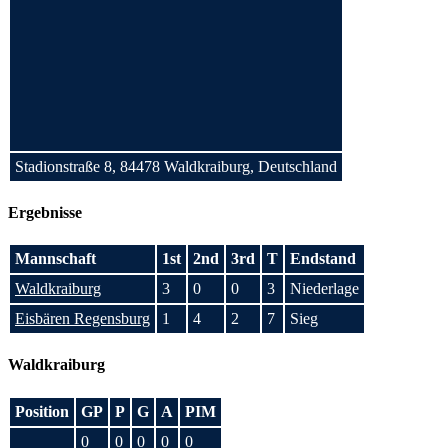
Stadionstraße 8, 84478 Waldkraiburg, Deutschland
Ergebnisse
Mannschaft
1st
2nd
3rd
T
Endstand
Waldkraiburg
3
0
0
3
Niederlage
Eisbären Regensburg
1
4
2
7
Sieg
Waldkraiburg
Position
GP
P
G
A
PIM
0
0
0
0
0