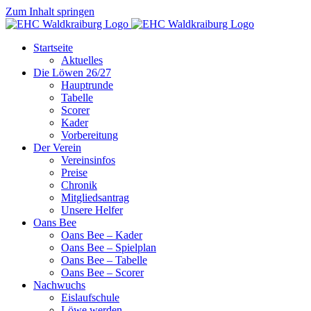
Zum Inhalt springen
Startseite
Aktuelles
Die Löwen 26/27
Hauptrunde
Tabelle
Scorer
Kader
Vorbereitung
Der Verein
Vereinsinfos
Preise
Chronik
Mitgliedsantrag
Unsere Helfer
Oans Bee
Oans Bee – Kader
Oans Bee – Spielplan
Oans Bee – Tabelle
Oans Bee – Scorer
Nachwuchs
Eislaufschule
Löwe werden