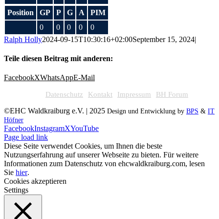
Position
GP
P
G
A
PIM
0
0
0
0
0
Ralph Holly
2024-09-15T10:30:16+02:00
September 15, 2024
|
Teile diesen Beitrag mit anderen:
Facebook
X
WhatsApp
E-Mail
Datenschutz
Kontakt
Impressum
BH Forum
©EHC Waldkraiburg e.V. | 2025
Design und Entwicklung by
BPS
&
IT
Höfner
Facebook
Instagram
X
YouTube
Page load link
Diese Seite verwendet Cookies, um Ihnen die beste
Nutzungserfahrung auf unserer Webseite zu bieten. Für weitere
Informationen zum Datenschutz von ehcwaldkraiburg.com, lesen
Sie
hier
.
Cookies akzeptieren
Settings