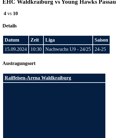
EHC Waldkraiburg vs Young Hawks Passau
4
vs
10
Details
Datum
Zeit
Liga
Saison
15.09.2024
10:30
Nachwuchs U9 - 24/25
24-25
Austragungsort
Raiffeisen-Arena Waldkraiburg