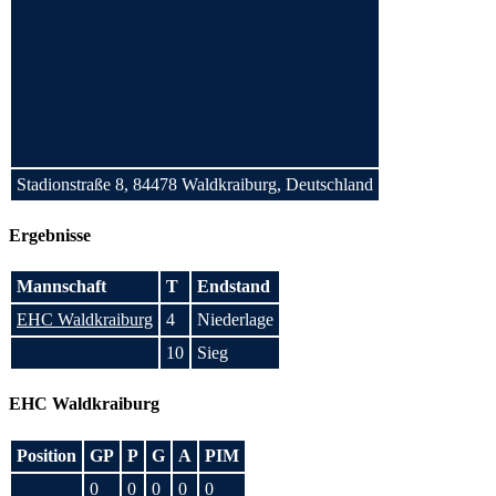
Stadionstraße 8, 84478 Waldkraiburg, Deutschland
Ergebnisse
Mannschaft
T
Endstand
EHC Waldkraiburg
4
Niederlage
10
Sieg
EHC Waldkraiburg
Position
GP
P
G
A
PIM
0
0
0
0
0