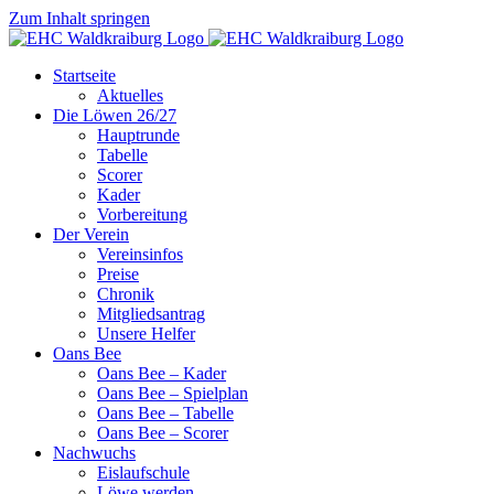
Zum Inhalt springen
Startseite
Aktuelles
Die Löwen 26/27
Hauptrunde
Tabelle
Scorer
Kader
Vorbereitung
Der Verein
Vereinsinfos
Preise
Chronik
Mitgliedsantrag
Unsere Helfer
Oans Bee
Oans Bee – Kader
Oans Bee – Spielplan
Oans Bee – Tabelle
Oans Bee – Scorer
Nachwuchs
Eislaufschule
Löwe werden