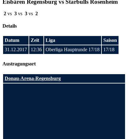
Eisbären Regensburg vs Starbulls Rosenheim
2
vs
3
vs
3
vs
2
Details
Datum
Zeit
Liga
Saison
31.12.2017
12:36
Oberliga Hauptrunde 17/18
17/18
Austragungsort
Donau-Arena-Regensburg