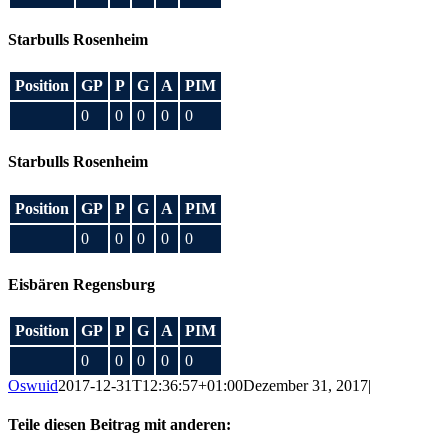
Starbulls Rosenheim
Position
GP
P
G
A
PIM
0
0
0
0
0
Starbulls Rosenheim
Position
GP
P
G
A
PIM
0
0
0
0
0
Eisbären Regensburg
Position
GP
P
G
A
PIM
0
0
0
0
0
Oswuid
2017-12-31T12:36:57+01:00
Dezember 31, 2017
|
Teile diesen Beitrag mit anderen: