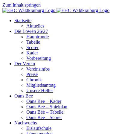
Zum Inhalt springen
Startseite
Aktuelles
Die Löwen 26/27
Hauptrunde
Tabelle
Scorer
Kader
Vorbereitung
Der Verein
Vereinsinfos
Preise
Chronik
Mitgliedsantrag
Unsere Helfer
Oans Bee
Oans Bee – Kader
Oans Bee – Spielplan
Oans Bee – Tabelle
Oans Bee – Scorer
Nachwuchs
Eislaufschule
Löwe werden