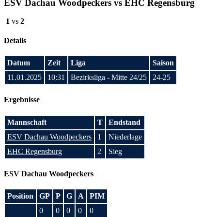
ESV Dachau Woodpeckers vs EHC Regensburg
1
vs
2
Details
Datum
Zeit
Liga
Saison
11.01.2025
10:31
Bezirksliga - Mitte 24/25
24-25
Ergebnisse
Mannschaft
T
Endstand
ESV Dachau Woodpeckers
1
Niederlage
EHC Regensburg
2
Sieg
ESV Dachau Woodpeckers
Position
GP
P
G
A
PIM
0
0
0
0
0