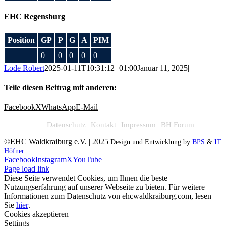
EHC Regensburg
Position
GP
P
G
A
PIM
0
0
0
0
0
Lode Robert
2025-01-11T10:31:12+01:00
Januar 11, 2025
|
Teile diesen Beitrag mit anderen:
Facebook
X
WhatsApp
E-Mail
Datenschutz
Kontakt
Impressum
BH Forum
©EHC Waldkraiburg e.V. | 2025
Design und Entwicklung by
BPS
&
IT
Höfner
Facebook
Instagram
X
YouTube
Page load link
Diese Seite verwendet Cookies, um Ihnen die beste
Nutzungserfahrung auf unserer Webseite zu bieten. Für weitere
Informationen zum Datenschutz von ehcwaldkraiburg.com, lesen
Sie
hier
.
Cookies akzeptieren
Settings