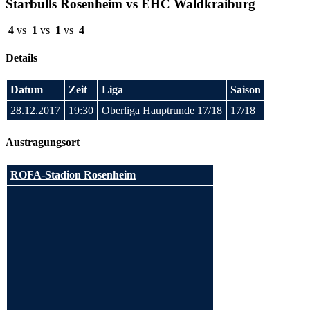
Starbulls Rosenheim vs EHC Waldkraiburg
4
vs
1
vs
1
vs
4
Details
Datum
Zeit
Liga
Saison
28.12.2017
19:30
Oberliga Hauptrunde 17/18
17/18
Austragungsort
ROFA-Stadion Rosenheim