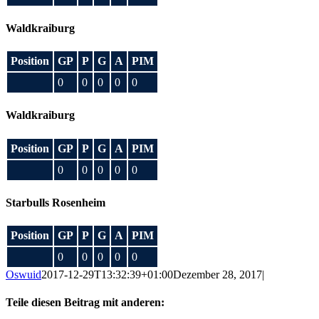
Waldkraiburg
Position
GP
P
G
A
PIM
0
0
0
0
0
Waldkraiburg
Position
GP
P
G
A
PIM
0
0
0
0
0
Starbulls Rosenheim
Position
GP
P
G
A
PIM
0
0
0
0
0
Oswuid
2017-12-29T13:32:39+01:00
Dezember 28, 2017
|
Teile diesen Beitrag mit anderen: