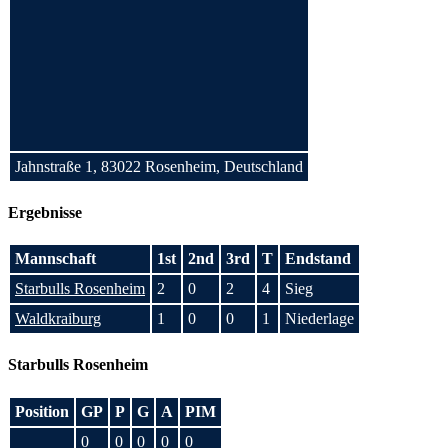
Jahnstraße 1, 83022 Rosenheim, Deutschland
Ergebnisse
Mannschaft
1st
2nd
3rd
T
Endstand
Starbulls Rosenheim
2
0
2
4
Sieg
Waldkraiburg
1
0
0
1
Niederlage
Starbulls Rosenheim
Position
GP
P
G
A
PIM
0
0
0
0
0