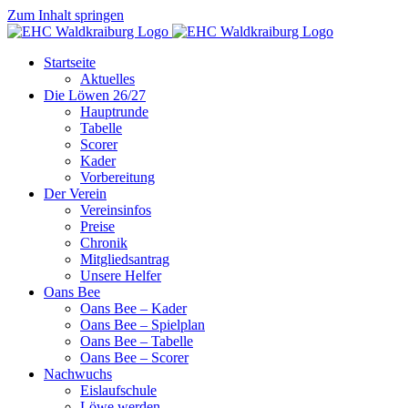
Zum Inhalt springen
Startseite
Aktuelles
Die Löwen 26/27
Hauptrunde
Tabelle
Scorer
Kader
Vorbereitung
Der Verein
Vereinsinfos
Preise
Chronik
Mitgliedsantrag
Unsere Helfer
Oans Bee
Oans Bee – Kader
Oans Bee – Spielplan
Oans Bee – Tabelle
Oans Bee – Scorer
Nachwuchs
Eislaufschule
Löwe werden