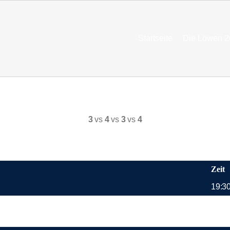
Startseite
Die Löwen 2
3
vs
4
vs
3
vs
4
Zeit
19:3