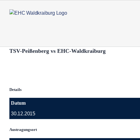
Zum
Inhalt
springen
TSV-Peißenberg vs EHC-Waldkraiburg
Details
Datum
30.12.2015
Austragungsort