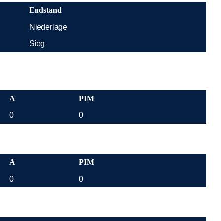
Endstand
Niederlage
Sieg
A
PIM
0
0
A
PIM
0
0