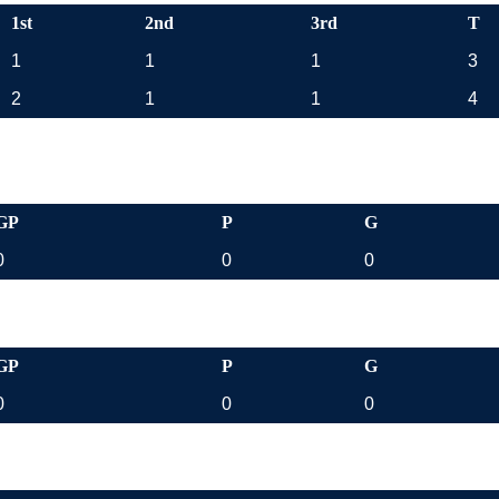
1st
2nd
3rd
T
1
1
1
3
2
1
1
4
GP
P
G
0
0
0
GP
P
G
0
0
0