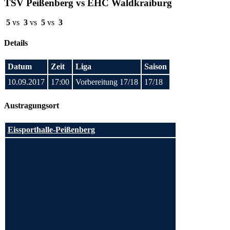
TSV Peißenberg vs EHC Waldkraiburg
5
vs
3
vs
5
vs
3
Details
Datum
Zeit
Liga
Saison
10.09.2017
17:00
Vorbereitung 17/18
17/18
Austragungsort
Eissporthalle-Peißenberg