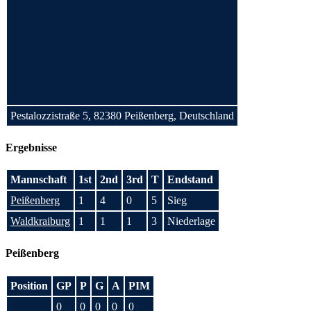
Pestalozzistraße 5, 82380 Peißenberg, Deutschland
Ergebnisse
Mannschaft
1st
2nd
3rd
T
Endstand
Peißenberg
1
4
0
5
Sieg
Waldkraiburg
1
1
1
3
Niederlage
Peißenberg
Position
GP
P
G
A
PIM
0
0
0
0
0