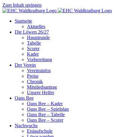
Zum Inhalt springen
Startseite
Aktuelles
Die Löwen 26/27
Hauptrunde
Tabelle
Scorer
Kader
Vorbereitung
Der Verein
Vereinsinfos
Preise
Chronik
Mitgliedsantrag
Unsere Helfer
Oans Bee
Oans Bee – Kader
Oans Bee – Spielplan
Oans Bee – Tabelle
Oans Bee – Scorer
Nachwuchs
Eislaufschule
Löwe werden