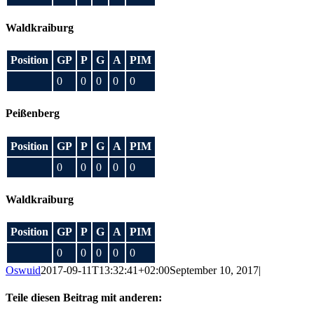
Waldkraiburg
Position
GP
P
G
A
PIM
0
0
0
0
0
Peißenberg
Position
GP
P
G
A
PIM
0
0
0
0
0
Waldkraiburg
Position
GP
P
G
A
PIM
0
0
0
0
0
Oswuid
2017-09-11T13:32:41+02:00
September 10, 2017
|
Teile diesen Beitrag mit anderen: